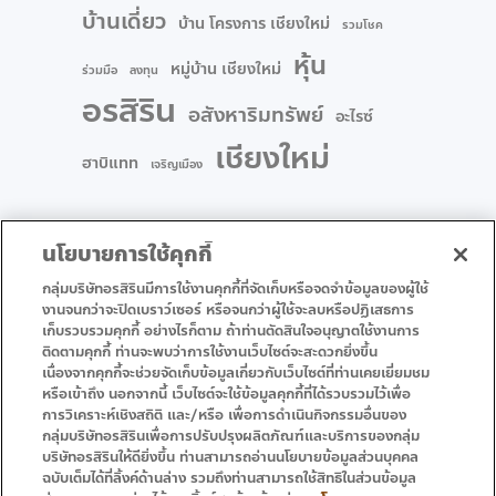
บ้านเดี่ยว
บ้าน โครงการ เชียงใหม่
รวมโชค
หุ้น
หมู่บ้าน เชียงใหม่
ร่วมมือ
ลงทุน
อรสิริน
อสังหาริมทรัพย์
อะไรซ์
เชียงใหม่
ฮาบิแทท
เจริญเมือง
นโยบายการใช้คุกกี้
กลุ่มบริษัทอรสิรินมีการใช้งานคุกกี้ที่จัดเก็บหรือจดจำข้อมูลของผู้ใช้
งานจนกว่าจะปิดเบราว์เซอร์ หรือจนกว่าผู้ใช้จะลบหรือปฏิเสธการ
• หน้าแรก
• โปรโมชั่น
เก็บรวบรวมคุกกี้ อย่างไรก็ตาม ถ้าท่านตัดสินใจอนุญาตใช้งานการ
ติดตามคุกกี้ ท่านจะพบว่าการใช้งานเว็บไซต์จะสะดวกยิ่งขึ้น
• บริการ
• ติดต่อเรา
เนื่องจากคุกกี้จะช่วยจัดเก็บข้อมูลเกี่ยวกับเว็บไซต์ที่ท่านเคยเยี่ยมชม
หรือเข้าถึง นอกจากนี้ เว็บไซต์จะใช้ข้อมูลคุกกี้ที่ได้รวบรวมไว้เพื่อ
การวิเคราะห์เชิงสถิติ และ/หรือ เพื่อการดำเนินกิจกรรมอื่นของ
กลุ่มบริษัทอรสิรินเพื่อการปรับปรุงผลิตภัณฑ์และบริการของกลุ่ม
บริษัทอรสิรินให้ดียิ่งขึ้น ท่านสามารถอ่านนโยบายข้อมูลส่วนบุคคล
ฉบับเต็มได้ที่ลิ้งค์ด้านล่าง รวมถึงท่านสามารถใช้สิทธิในส่วนข้อมูล