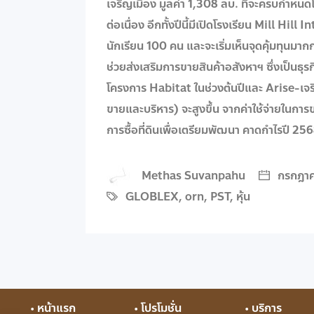
เจริญเมือง มูลค่า 1,308 ลบ. ที่จะครบกำหน
ต่อเนื่อง อีกทั้งปีนี้มีเปิดโรงเรียน Mill Hi
นักเรียน 100 คน และจะเริ่มเห็นจุดคุ้มทุนมา
ช่วยส่งเสริมการขายสินค้าอสังหาฯ ซึ่งเป็นธ
โครงการ Habitat ในช่วงต้นปีและ Arise-เจริ
ขายและบริหาร) จะสูงขึ้น จากค่าใช้จ่ายในกา
การซื้อที่ดินเพื่อเตรียมพัฒนา คาดกำไรปี 2568 
Methas Suvanpahu
กรกฎาค
GLOBLEX
,
orn
,
PST
,
หุ้น
• หน้าแรก
• โปรโมชั่น
• บริการ