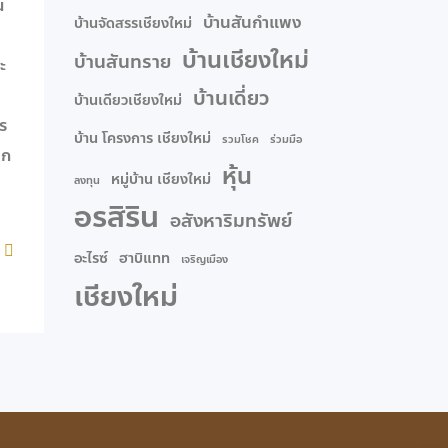
น
บ้านสันกำแพง
บ้านจัดสรรเชียงใหม่
บ้านเชียงใหม่
บ้านสันทราย
ะ
บ้านเดี่ยว
บ้านเดียวเชียงใหม่
ร
บ้าน โครงการ เชียงใหม่
รวมโชค
ร่วมมือ
าก
หุ้น
หมู่บ้าน เชียงใหม่
ลงทุน
อรสิริน
อสังหาริมทรัพย์
อะไรซ์
ฮาบิแทท
เจริญเมือง
เชียงใหม่