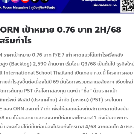
 ORN เป้าหมาย 0.76 บาท 2H/68
เสริมกำไร
าคาเป้าหมาย 0.76 บาท P/E 7 เท่า คาดแนวโน้มกำไรครึ่งหลัง
สูง (Backlog) 2,590 ล้านบาท เริ่มโอน Q3/68 เป็นต้นไป ธุรกิจใหม
Hill International School Thailand เปิดเทอม ก.ย.นี้ โครงการคอม
ทิศทางกำไรสูงขึ้นต่อเนื่องในปี 69 มั่นใจภาพรวมตลาดอสังหาฯ เชียงใหม่
รจัดการต้นทุน PST เห็นโอกาสลงทุน แนะนำ “ซื้อ” ด้วยราคาเป้า
หลักทรัพย์ ฟิลลิป (ประเทศไทย) จำกัด (มหาชน) (PST) ระบุในบท
/E ของ ORN ลงมาที่ 7 เท่า เพื่อให้สอดคล้องกับสภาวะตลาดปัจจุบัน
2/68 แนวโน้มยอดขายลดลงจากปีก่อนและไตรมาส 1 ยังเป็นภาพการ
ี้ และจะโอนได้ดีขึ้นต่อเนื่องไปจนถึงไตรมาส 4/68 จากคอนโด Arise