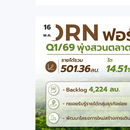
16
พ.ค.