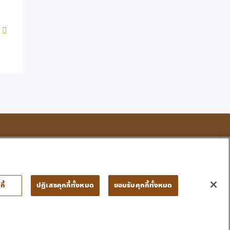
โทร : 053 333 666
กี้
ปฏิเสธคุกกี้ทั้งหมด
ยอมรับคุกกี้ทั้งหมด
• ข้อตกลงและเงื่อนไข • นโยบายความเป็นส่วนตัว