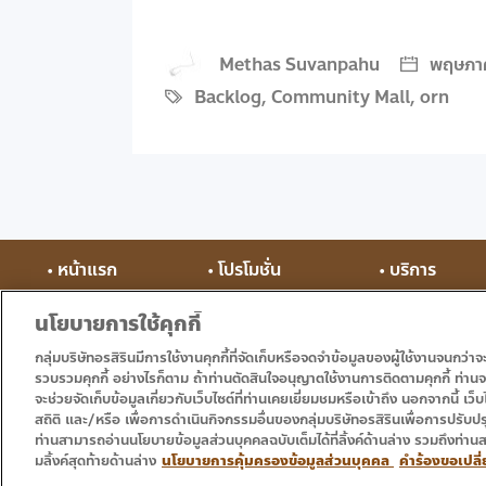
Methas Suvanpahu
พฤษภาค
Backlog
,
Community Mall
,
orn
• หน้าแรก
• โปรโมชั่น
• บริการ
นโยบายการใช้คุกกี้
กลุ่มบริษัทอรสิรินมีการใช้งานคุกกี้ที่จัดเก็บหรือจดจำข้อมูลของผู้ใช้งานจนกว่า
รวบรวมคุกกี้ อย่างไรก็ตาม ถ้าท่านตัดสินใจอนุญาตใช้งานการติดตามคุกกี้ ท่านจะพ
จะช่วยจัดเก็บข้อมูลเกี่ยวกับเว็บไซต์ที่ท่านเคยเยี่ยมชมหรือเข้าถึง นอกจากนี้ เว็บไ
สถิติ และ/หรือ เพื่อการดำเนินกิจกรรมอื่นของกลุ่มบริษัทอรสิรินเพื่อการปรับปรุ
ท่านสามารถอ่านนโยบายข้อมูลส่วนบุคคลฉบับเต็มได้ที่ลิ้งค์ด้านล่าง รวมถึงท่าน
Copyright © 2016 – 2024 Ornsirin Group โครงการคุณภาพสำหรับคุณ. Al
มลิ้งค์สุดท้ายด้านล่าง
นโยบายการคุ้มครองข้อมูลส่วนบุคคล
คำร้องขอเปลี