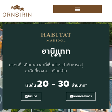
ฮาบิแทท
มหิดล
มรดกที่เหนือกาลเวลาที่เชื่อมโยงเข้ากับการอยู่
อาศัยที่งดงาม...เรียบง่าย
20 - 30
เริ่มต้น
ล้านบาท*
โบรชัวร์
ติดต่อโครงการ