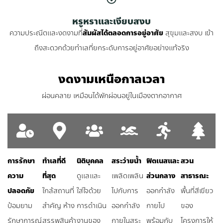
หรูหราและเงียบสงบ
ความประณีตและงดงามที่
สัมผัสได้ตลอดการอยู่อาศัย
สุขุมและสงบ เข้า
ถึงสะดวกด้วยทำเลที่ยกระดับการอยู่อาศัยอย่างแท้จริง
งดงามเหนือกาลเวลา
ผ่อนคลาย เหมือนได้พักผ่อนอยู่ในเมืองตากอากาศ​
การรักษา
ทำเลที่ดี
นิติบุคคล
สระว่ายน้ำ
ฟิตเนสและ
สวน
ความ
ที่สุด
ดูแลและ
เพลิดเพลิน
ส่วนกลาง
สาธารณะ
ปลอดภัย
ใกล้สถานที่
ใส่ใจด้วย
ไปกับการ
ออกกำลัง
พื้นที่สีเขียว
ป้อมยาม
สำคัญ ห้าง
การดำเนิน
ออกกำลัง
กายไป
ของ
รักษาการณ์
สรรพสินค้า
งานของ
กายในสระ
พร้อมกับ
โครงการให้