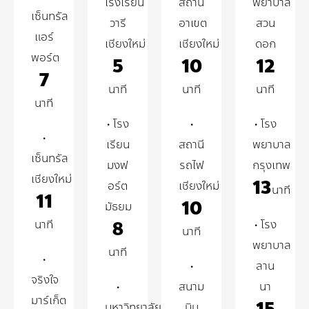
โรงเรียน
สถานี
พยาบาล
เซ็นทรัล
วารี
อาเขต
สวน
แอร์
เชียงใหม่
เชียงใหม่
ดอก
พอร์ต
5
10
12
7
นาที
นาที
นาที
นาที
• โรง
•
• โรง
•
เรียน
สถานี
พยาบาล
เซ็นทรัล
มงฟ
รถไฟ
กรุงเทพ
เชียงใหม่
13
อร์ต
เชียงใหม่
นาที
11
10
มัธยม
8
นาที
• โรง
นาที
พยาบาล
นาที
•
•
ลาน
จริงใจ
•
สนาม
นา
มาร์เก็ต
มหาวิทยาลัย
บิน