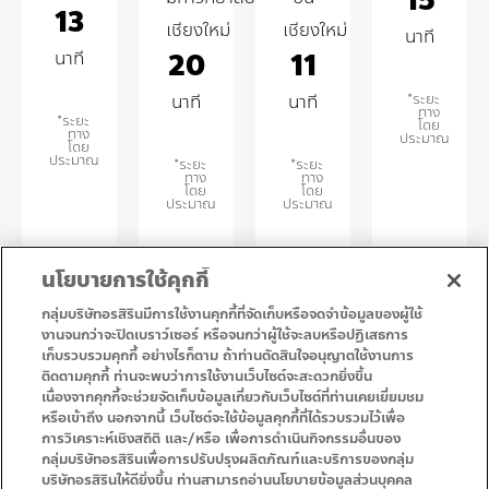
15
13
เชียงใหม่
เชียงใหม่
นาที
20
11
นาที
นาที
นาที
*ระยะ
ทาง
*ระยะ
โดย
ทาง
ประมาณ
โดย
ประมาณ
*ระยะ
*ระยะ
ทาง
ทาง
โดย
โดย
ประมาณ
ประมาณ
นโยบายการใช้คุกกี้
ขอเส้นทาง
ดาวน์โหลดแผนที่
กลุ่มบริษัทอรสิรินมีการใช้งานคุกกี้ที่จัดเก็บหรือจดจำข้อมูลของผู้ใช้
งานจนกว่าจะปิดเบราว์เซอร์ หรือจนกว่าผู้ใช้จะลบหรือปฏิเสธการ
เก็บรวบรวมคุกกี้ อย่างไรก็ตาม ถ้าท่านตัดสินใจอนุญาตใช้งานการ
• หน้าแรก
• โปรโมชั่น
ติดตามคุกกี้ ท่านจะพบว่าการใช้งานเว็บไซต์จะสะดวกยิ่งขึ้น
• บริการ
• ติดต่อเรา
เนื่องจากคุกกี้จะช่วยจัดเก็บข้อมูลเกี่ยวกับเว็บไซต์ที่ท่านเคยเยี่ยมชม
หรือเข้าถึง นอกจากนี้ เว็บไซต์จะใช้ข้อมูลคุกกี้ที่ได้รวบรวมไว้เพื่อ
การวิเคราะห์เชิงสถิติ และ/หรือ เพื่อการดำเนินกิจกรรมอื่นของ
กลุ่มบริษัทอรสิรินเพื่อการปรับปรุงผลิตภัณฑ์และบริการของกลุ่ม
บริษัทอรสิรินให้ดียิ่งขึ้น ท่านสามารถอ่านนโยบายข้อมูลส่วนบุคคล