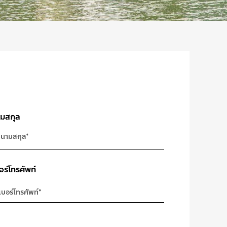
มสกุล
อร์โทรศัพท์