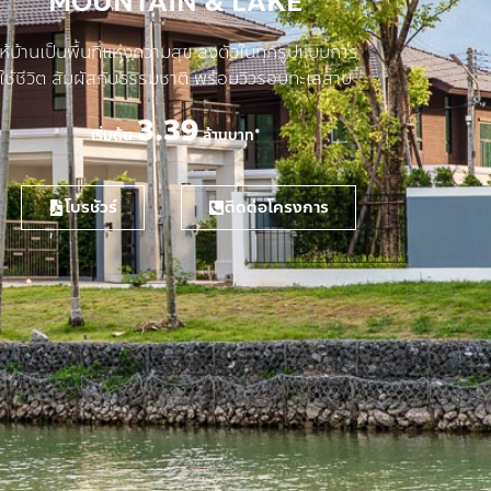
MOUNTAIN & LAKE
ให้บ้านเป็นพื้นที่แห่งความสุข ลงตัวในทุกรูปแบบการ
ใช้ชีวิต สัมผัสกับธรรมชาติ พร้อมวิวรอบทะเลสาบ
3.39
เริ่มต้น
ล้านบาท*
โบรชัวร์
ติดต่อโครงการ