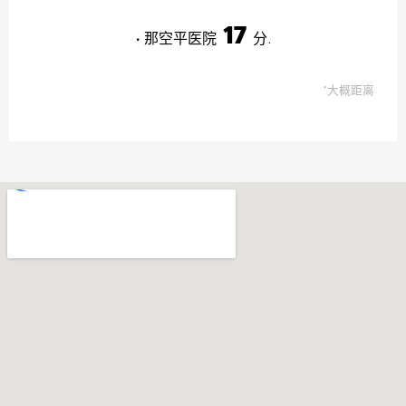
17
• 那空平医院
分.
*大概距离