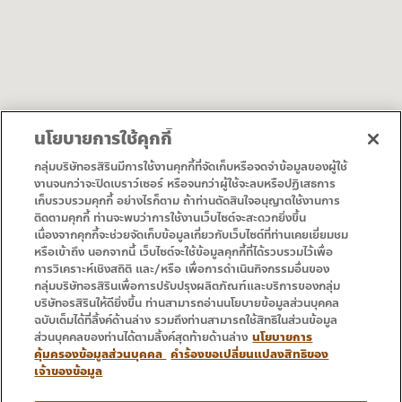
นโยบายการใช้คุกกี้
询问方向
下载地图
กลุ่มบริษัทอรสิรินมีการใช้งานคุกกี้ที่จัดเก็บหรือจดจำข้อมูลของผู้ใช้
งานจนกว่าจะปิดเบราว์เซอร์ หรือจนกว่าผู้ใช้จะลบหรือปฏิเสธการ
เก็บรวบรวมคุกกี้ อย่างไรก็ตาม ถ้าท่านตัดสินใจอนุญาตใช้งานการ
• 首页
• 促销
ติดตามคุกกี้ ท่านจะพบว่าการใช้งานเว็บไซต์จะสะดวกยิ่งขึ้น
• 服务
• 联系方式
เนื่องจากคุกกี้จะช่วยจัดเก็บข้อมูลเกี่ยวกับเว็บไซต์ที่ท่านเคยเยี่ยมชม
หรือเข้าถึง นอกจากนี้ เว็บไซต์จะใช้ข้อมูลคุกกี้ที่ได้รวบรวมไว้เพื่อ
การวิเคราะห์เชิงสถิติ และ/หรือ เพื่อการดำเนินกิจกรรมอื่นของ
กลุ่มบริษัทอรสิรินเพื่อการปรับปรุงผลิตภัณฑ์และบริการของกลุ่ม
บริษัทอรสิรินให้ดียิ่งขึ้น ท่านสามารถอ่านนโยบายข้อมูลส่วนบุคคล
ฉบับเต็มได้ที่ลิ้งค์ด้านล่าง รวมถึงท่านสามารถใช้สิทธิในส่วนข้อมูล
ส่วนบุคคลของท่านได้ตามลิ้งค์สุดท้ายด้านล่าง
นโยบายการ
คุ้มครองข้อมูลส่วนบุคคล
คำร้องขอเปลี่ยนแปลงสิทธิของ
เจ้าของข้อมูล