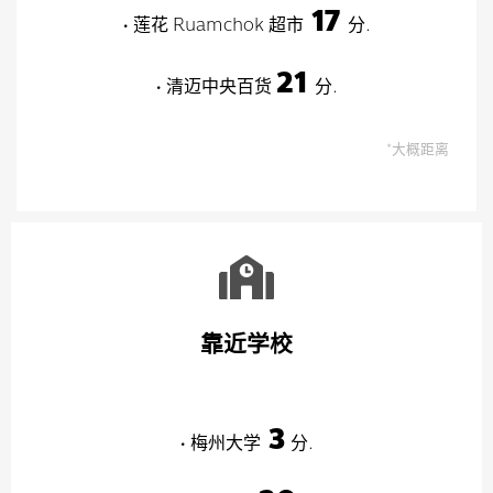
17
• 莲花 Ruamchok 超市
分.
21
• 清迈中央百货
分.
*大概距离
靠近学校
3
• 梅州大学
分.