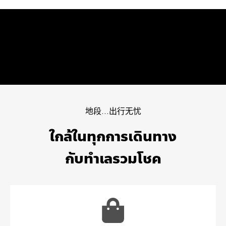
地段...出行无忧
ใกล้ในทุกการเดินทาง
กับทำเลรวมโชค