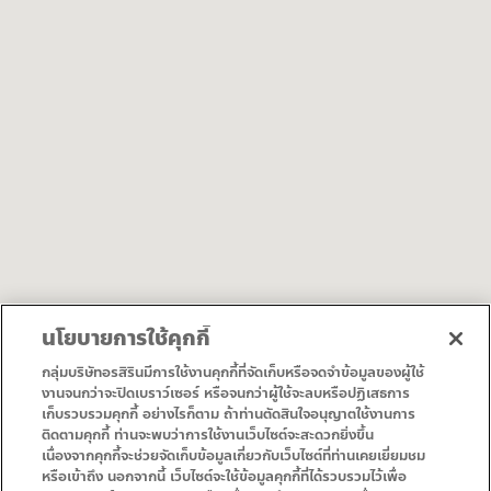
นโยบายการใช้คุกกี้
询问方向
下载地图
กลุ่มบริษัทอรสิรินมีการใช้งานคุกกี้ที่จัดเก็บหรือจดจำข้อมูลของผู้ใช้
งานจนกว่าจะปิดเบราว์เซอร์ หรือจนกว่าผู้ใช้จะลบหรือปฏิเสธการ
เก็บรวบรวมคุกกี้ อย่างไรก็ตาม ถ้าท่านตัดสินใจอนุญาตใช้งานการ
• 首页
• 促销
ติดตามคุกกี้ ท่านจะพบว่าการใช้งานเว็บไซต์จะสะดวกยิ่งขึ้น
• 服务
• 联系方式
เนื่องจากคุกกี้จะช่วยจัดเก็บข้อมูลเกี่ยวกับเว็บไซต์ที่ท่านเคยเยี่ยมชม
หรือเข้าถึง นอกจากนี้ เว็บไซต์จะใช้ข้อมูลคุกกี้ที่ได้รวบรวมไว้เพื่อ