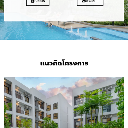
โบรชัวร์
联系项目
แนวคิดโครงการ