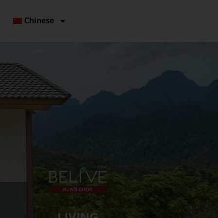
Chinese
LIVING