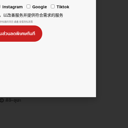
Instagram
Google
Tiktok
，以改善服务并提供符合需求的服务
空气进入屋内
提供有趣的项目
点击
查看隐私政策
滤器的家庭舒适空气功能
ับส่วนลดพิเศษทันที
คิจิ-อุมะ