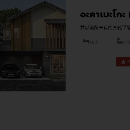
อะคาเบะโกะ 
并以前所未有的方式平静
3 卧室
3 
下