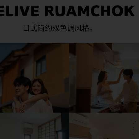
ELIVE RUAMCHOK
日式简约双色调风格。