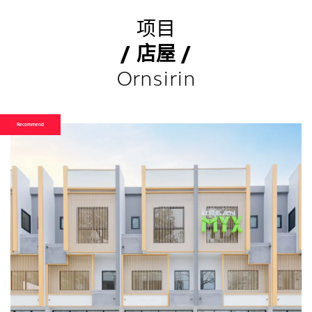
项目
/ 店屋 /
Ornsirin
Recommend