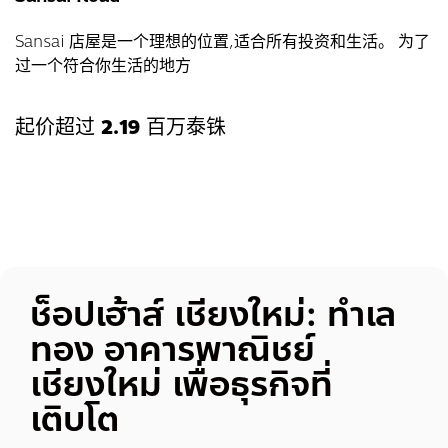
Sansai 店屋是一个理想的位置,适合所有投资和生活。 为了
过一个符合你生活的地方
起价超过
2.19
百万泰铢
ช็อปเฮ้าส์ เชียงใหม่: ทำเล
ทอง อาคารพาณิชย์
เชียงใหม่ เพื่อธุรกิจที่
เติบโต