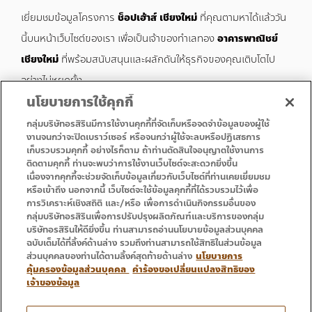
เยี่ยมชมข้อมูลโครงการ
ช็อปเฮ้าส์ เชียงใหม่
ที่คุณตามหาได้แล้ววัน
นี้บนหน้าเว็บไซต์ของเรา เพื่อเป็นเจ้าของทำเลทอง
อาคารพาณิชย์
เชียงใหม่
ที่พร้อมสนับสนุนและผลักดันให้ธุรกิจของคุณเติบโตไป
อย่างไม่หยุดยั้ง
นโยบายการใช้คุกกี้
กลุ่มบริษัทอรสิรินมีการใช้งานคุกกี้ที่จัดเก็บหรือจดจำข้อมูลของผู้ใช้
งานจนกว่าจะปิดเบราว์เซอร์ หรือจนกว่าผู้ใช้จะลบหรือปฏิเสธการ
เก็บรวบรวมคุกกี้ อย่างไรก็ตาม ถ้าท่านตัดสินใจอนุญาตใช้งานการ
• 首页
• 促销
ติดตามคุกกี้ ท่านจะพบว่าการใช้งานเว็บไซต์จะสะดวกยิ่งขึ้น
• 服务
• 联系方式
เนื่องจากคุกกี้จะช่วยจัดเก็บข้อมูลเกี่ยวกับเว็บไซต์ที่ท่านเคยเยี่ยมชม
หรือเข้าถึง นอกจากนี้ เว็บไซต์จะใช้ข้อมูลคุกกี้ที่ได้รวบรวมไว้เพื่อ
การวิเคราะห์เชิงสถิติ และ/หรือ เพื่อการดำเนินกิจกรรมอื่นของ
กลุ่มบริษัทอรสิรินเพื่อการปรับปรุงผลิตภัณฑ์และบริการของกลุ่ม
บริษัทอรสิรินให้ดียิ่งขึ้น ท่านสามารถอ่านนโยบายข้อมูลส่วนบุคคล
ฉบับเต็มได้ที่ลิ้งค์ด้านล่าง รวมถึงท่านสามารถใช้สิทธิในส่วนข้อมูล
ส่วนบุคคลของท่านได้ตามลิ้งค์สุดท้ายด้านล่าง
นโยบายการ
คุ้มครองข้อมูลส่วนบุคคล
คำร้องขอเปลี่ยนแปลงสิทธิของ
เจ้าของข้อมูล
电话 : 053 333 666