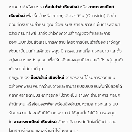
หากคุณกำลังมองหา
ช็อปเฮ้าส์ เชียงใหม่
หรือ
อาคารพาณิชย์
เชียงใหม่
เพื่อเริ่มต้นหรือขยายธุรกิจ อรสิริน (Ornsirin) คือคำ
ตอบที่ครบครันสำหรับคุณ ด้วยประสบการณ์ยาวนานในการพัฒนา
อสังหาริมทรัพย์ เราจึงเข้าใจถึงความสำคัญของทำเลและการ
ออกแบบที่ช่วยส่งเสริมการค้าขาย โครงการช็อปเฮ้าส์ของเราจึงถูก
พัฒนาขึ้นบนทำเลศักยภาพสูง มีการคมนาคมที่สะดวกสบาย และตั้ง
อยู่ใจกลางแหล่งชุมชน เพื่อให้ธุรกิจของคุณมีโอกาสเข้าถึงกลุ่มลูกค้า
เป้าหมายได้มากที่สุด
ทุกยูนิตของ
ช็อปเฮ้าส์ เชียงใหม่
จากอรสิรินได้รับการออกแบบ
อย่างพิถีพิถัน พื้นที่กว้างขวางและสามารถปรับเปลี่ยนพื้นที่ใช้สอยได้
หลากหลายตามประเภทธุรกิจ ไม่ว่าจะเป็น ร้านค้า ร้านอาหาร คลินิก
สำนักงาน หรือโฮมออฟฟิศ พร้อมสิ่งอำนวยความสะดวกและระบบ
รักษาความปลอดภัยที่ได้มาตรฐาน ทำให้คุณมั่นใจได้ว่าการลงทุน
ใน
อาคารพาณิชย์ เชียงใหม่
กับเรา คือการตัดสินใจที่คุ้มค่า ตอบ
โจทย์การใช้งาน และสร้างกำไรในระยะยาว