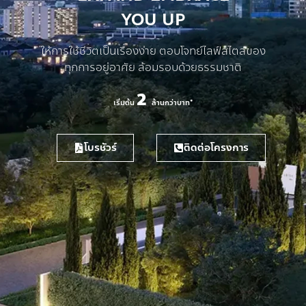
YOU UP
ให้การใช้ชีวิตเป็นเรื่องง่าย ตอบโจทย์ไลฟ์สไตล์ของ
ทุกการอยู่อาศัย ล้อมรอบด้วยธรรมชาติ
2
เริ่มต้น
ล้านกว่าบาท*
โบรชัวร์
ติดต่อโครงการ