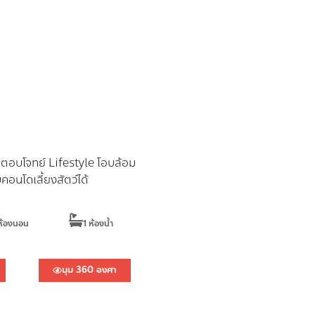
่าย ตอบโจทย์ Lifestyle โอบล้อม
คอนโดเลี้ยงสัตว์ได้
ห้องนอน
1 ห้องน้ำ
มุม 360 องศา