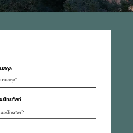
มสกุล
อร์โทรศัพท์