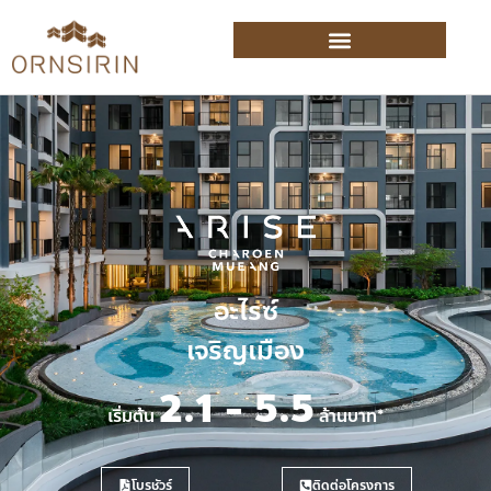
อะไรซ์
เจริญเมือง
2.1 - 5.5
เริ่มต้น
ล้านบาท*
โบรชัวร์
ติดต่อโครงการ