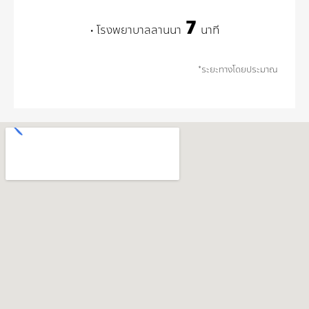
7
• โรงพยาบาลลานนา
นาที
*ระยะทางโดยประมาณ