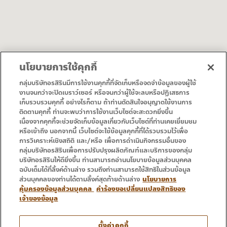
นโยบายการใช้คุกกี้
ขอเส้นทาง
ดาวน์โหลดแผนที่
กลุ่มบริษัทอรสิรินมีการใช้งานคุกกี้ที่จัดเก็บหรือจดจำข้อมูลของผู้ใช้
งานจนกว่าจะปิดเบราว์เซอร์ หรือจนกว่าผู้ใช้จะลบหรือปฏิเสธการ
เก็บรวบรวมคุกกี้ อย่างไรก็ตาม ถ้าท่านตัดสินใจอนุญาตใช้งานการ
• หน้าแรก
• โปรโมชั่น
ติดตามคุกกี้ ท่านจะพบว่าการใช้งานเว็บไซต์จะสะดวกยิ่งขึ้น
• บริการ
• ติดต่อเรา
เนื่องจากคุกกี้จะช่วยจัดเก็บข้อมูลเกี่ยวกับเว็บไซต์ที่ท่านเคยเยี่ยมชม
หรือเข้าถึง นอกจากนี้ เว็บไซต์จะใช้ข้อมูลคุกกี้ที่ได้รวบรวมไว้เพื่อ
การวิเคราะห์เชิงสถิติ และ/หรือ เพื่อการดำเนินกิจกรรมอื่นของ
กลุ่มบริษัทอรสิรินเพื่อการปรับปรุงผลิตภัณฑ์และบริการของกลุ่ม
บริษัทอรสิรินให้ดียิ่งขึ้น ท่านสามารถอ่านนโยบายข้อมูลส่วนบุคคล
ฉบับเต็มได้ที่ลิ้งค์ด้านล่าง รวมถึงท่านสามารถใช้สิทธิในส่วนข้อมูล
ส่วนบุคคลของท่านได้ตามลิ้งค์สุดท้ายด้านล่าง
นโยบายการ
คุ้มครองข้อมูลส่วนบุคคล
คำร้องขอเปลี่ยนแปลงสิทธิของ
เจ้าของข้อมูล
โทร : 053 333 666
ตั้งค่าคุกกี้