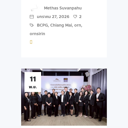
Methas Suvanpahu
มกราคม 27, 2026
2
BCPG
,
Chiang Mai
,
orn
,
ornsirin
11
พ.ย.