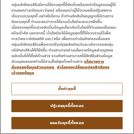
กลุ่มบริษัทอรสิรินมีการใช้งานคุกกี้ที่จัดเก็บหรือจดจำข้อมูลของผู้ใช้
ค้าอสังหาฯ ซึ่งเป็นธุรกิจหลัก
งานจนกว่าจะปิดเบราว์เซอร์ หรือจนกว่าผู้ใช้จะลบหรือปฏิเสธการ
ของ ORN ส่วนในปี 68 ยอดโอนเติบโตได้
เก็บรวบรวมคุกกี้ อย่างไรก็ตาม ถ้าท่านตัดสินใจอนุญาตใช้งานการ
ติดตามคุกกี้ ท่านจะพบว่าการใช้งานเว็บไซต์จะสะดวกยิ่งขึ้น
จากโอนโครงการ Habitat ในช่วงต้นปี
เนื่องจากคุกกี้จะช่วยจัดเก็บข้อมูลเกี่ยวกับเว็บไซต์ที่ท่านเคยเยี่ยมชม
และ Arise-เจริญเมือง ในช่วงครึ่งปี
หรือเข้าถึง นอกจากนี้ เว็บไซต์จะใช้ข้อมูลคุกกี้ที่ได้รวบรวมไว้เพื่อ
การวิเคราะห์เชิงสถิติ และ/หรือ เพื่อการดำเนินกิจกรรมอื่นของ
หลัง 2568 อย่างไรก็ตาม SG&A (ค่าใช้
กลุ่มบริษัทอรสิรินเพื่อการปรับปรุงผลิตภัณฑ์และบริการของกลุ่ม
บริษัทอรสิรินให้ดียิ่งขึ้น ท่านสามารถอ่านนโยบายข้อมูลส่วนบุคคล
จ่ายในการขายและบริหาร) จะสูงขึ้น จาก
ฉบับเต็มได้ที่ลิ้งค์ด้านล่าง รวมถึงท่านสามารถใช้สิทธิในส่วนข้อมูล
ค่าใช้จ่ายในการขายคอนโดและการเตรียม
ส่วนบุคคลของท่านได้ตามลิ้งค์สุดท้ายด้านล่าง
นโยบายการ
คุ้มครองข้อมูลส่วนบุคคล
คำร้องขอเปลี่ยนแปลงสิทธิของ
เปิดโรงเรียน และมีต้นทุนทางการเงินสูง
เจ้าของข้อมูล
ขึ้นจากการซื้อที่ดินเพื่อเตรียมพัฒนา คาด
กำไรปี 2568 ที่ 162 ล้านบาท สูงขึ้น
ตั้งค่าคุกกี้
ถึง 15.4% เมื่อเทียบกับปี 2567 ทั้งนี้
ปฏิเสธคุกกี้ทั้งหมด
Methas Suvanpahu
ยอมรับคุกกี้ทั้งหมด
กรกฎาคม 24, 2025
2
GLOBLEX
,
orn
,
PST
,
หุ้น