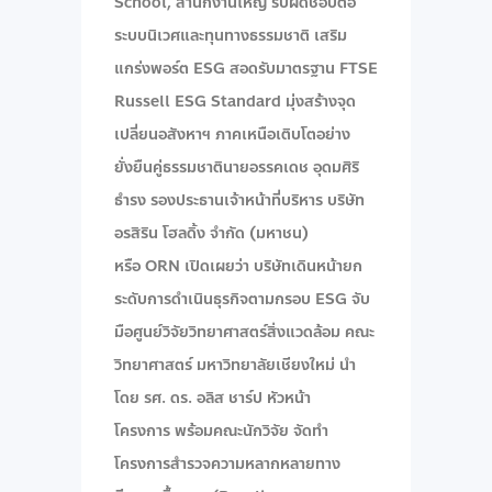
School, สำนักงานใหญ่ รับผิดชอบต่อ
ระบบนิเวศและทุนทางธรรมชาติ เสริม
แกร่งพอร์ต ESG สอดรับมาตรฐาน FTSE
Russell ESG Standard มุ่งสร้างจุด
เปลี่ยนอสังหาฯ ภาคเหนือเติบโตอย่าง
ยั่งยืนคู่ธรรมชาติ ​นายอรรคเดช อุดมศิริ
ธำรง รองประธานเจ้าหน้าที่บริหาร บริษัท
อรสิริน โฮลดิ้ง จํากัด (มหาชน)
หรือ ORN เปิดเผยว่า บริษัทเดินหน้ายก
ระดับการดำเนินธุรกิจตามกรอบ ESG จับ
มือศูนย์วิจัยวิทยาศาสตร์สิ่งแวดล้อม คณะ
วิทยาศาสตร์ มหาวิทยาลัยเชียงใหม่ นำ
โดย รศ. ดร. อลิส ชาร์ป หัวหน้า
โครงการ พร้อมคณะนักวิจัย จัดทำ
โครงการสำรวจความหลากหลายทาง