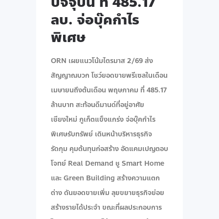
ปัจจุบัน ที่ 485.17
ลบ. จ่อบุ๊คกำไร
พิเศษ
ORN เผยแนวโน้มไตรมาส 2/69 ส่ง
สัญญาณบวก โชว์ยอดขายพรีเซลในเดือน
เมษายนถึงต้นเดือน พฤษภาคม ที่ 485.17
ล้านบาท สะท้อนดีมานด์ที่อยู่อาศัย
เชียงใหม่ ภูเก็ตแข็งแกร่ง จ่อบุ๊คกำไร
พิเศษรับทรัพย์ เดินหน้าบริหารธุรกิจ
รัดกุม คุมต้นทุนก่อสร้าง อัดแคมเปญตอบ
โจทย์ Real Demand ชู Smart Home
และ Green Building สร้างความแตก
ต่าง ดันยอดขายเพิ่ม ลุยขยายธุรกิจย่อย
สร้างรายได้ประจำ ขณะที่ผลประกอบการ