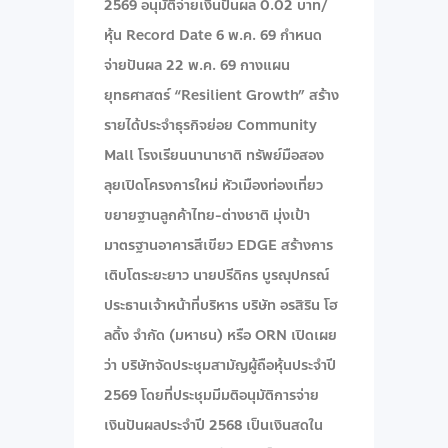
2569 อนุมัติจ่ายเงินปันผล 0.02 บาท/
หุ้น Record Date 6 พ.ค. 69 กำหนด
จ่ายปันผล 22 พ.ค. 69 กางแผน
ยุทธศาสตร์ “Resilient Growth” สร้าง
รายได้ประจำธุรกิจย่อย Community
Mall โรงเรียนนานาชาติ ทรัพย์มือสอง
ลุยเปิดโครงการใหม่ หัวเมืองท่องเที่ยว
ขยายฐานลูกค้าไทย-ต่างชาติ มุ่งเป้า
มาตรฐานอาคารสีเขียว EDGE สร้างการ
เติบโตระยะยาว นายปรีดิกร บูรณุปกรณ์
ประธานเจ้าหน้าที่บริหาร บริษัท อรสิริน โฮ
ลดิ้ง จํากัด (มหาชน) หรือ ORN เปิดเผย
ว่า บริษัทจัดประชุมสามัญผู้ถือหุ้นประจำปี
2569 โดยที่ประชุมมีมติอนุมัติการจ่าย
เงินปันผลประจำปี 2568 เป็นเงินสดใน