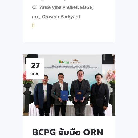
Arise Vibe Phuket
,
EDGE
,
orn
,
Ornsirin Backyard
27
ม.ค.
BCPG จับมือ ORN