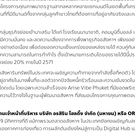
นาโครงการคุณภาพมาตรฐานสากลหลากหลายเซกเมนต์ในเขตพื้นที่เศ
้นที่ที่มีดีมานด์ทั้งจากกลุ่มลูกค้าชาวไทยที่ต้องการที่อยู่อาศัยจริงและ
ากกลุ่มธุรกิจย่อยเข้ามาเสริม ได้แก่ โรงเรียนนานาชาติ
,
คอมมูนิตี้มอลล์ 
้มีความมั่นคง และลดความเสี่ยงจากการพึ่งพาธุรกิจอสังหาฯ เพียงอย่
พอย่างต่อเนื่อง เพื่อต่อยอดความแข็งแกร่งของแหล่งรายได้ ควบคู่ก
กษาความสามารถในการทำกำไร ตั้งเป้าหมายการเติบโตของรายได้ปีนี้
กิจย่อย
20%
ภายในปี
2571
สังหาริมทรัพย์ในประเทศจะเผชิญความท้าทายจากกำลังซื้อที่หดตัว 
ยู่อาศัยในบางพื้นที่ชะลอตัวจากปัจจัยหนี้ครัวเรือนและความเข้มงวดใน
โดดเด่น โดยเฉพาะความสำเร็จของ
Arise Vibe Phuket
ที่มียอดพรีเ
ด้รับความไว้วางใจในฐานะผู้พัฒนาอสังหาฯ ที่ส่งมอบโครงการคุณภาพตอ
นเจ้าหน้าที่บริหาร
บริษัท
อรสิริน
โฮลดิ้ง
จํากัด
(
มหาชน
)
หรือ
O
69
มีทิศทางที่ดี แม้ภาพรวมตลาดอสังหาฯ ในประเทศยังคงเผชิญกับส
งภาคการท่องเที่ยว การผลักดันเชียงใหม่สู่การเป็น
Digital Hub
แ