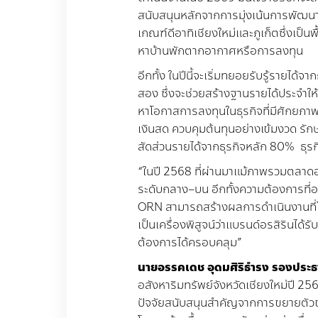
สนับสนุนหลักจากการมุ่งเน้นการพัฒ
เกณฑ์ดีอาทิเชียงใหม่และภูเก็ตซึ่งเป็นพื
หาบ้านพักตากอากาศหรือการลงทุน
อีกทั้ง ในปีนี้จะเริ่มทยอยรับรู้รายได้จ
สอง ซึ่งจะช่วยสร้างฐานรายได้ประจำให
หาโอกาสการลงทุนในธุรกิจที่มีศักยภา
เงินสด ควบคุมต้นทุนอย่างเข้มงวด รั
สัดส่วนรายได้จากธุรกิจหลัก
80%
ธุร
“
ในปี
2568
ที่ผ่านมาแม้ภาพรวมตลาดอ
ระดับกลาง
–
บน อีกทั้งความต้องการที่อ
ORN
สามารถสร้างผลการดำเนินงานที่
เป็นเครื่องพิสูจน์ว่าแบรนด์อรสิรินไ
ต้องการได้ครอบคลุม
”
นายอรรคเดช
อุดมศิริธำรง
รองประธา
อสังหาริมทรัพย์จังหวัดเชียงใหม่ปี
25
ปัจจัยสนับสนุนสำคัญจากการขยายตัวขอ