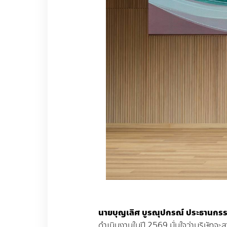
นายบุญเลิศ
บูรณุปกรณ์
ประธานกรร
ดำเนินงานในปี
2569
มั่นใจว่าบริษัทจ