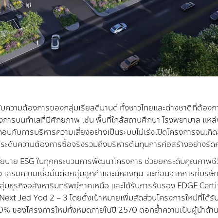
ับความต้องการของกลุ่มเรียลดีมานด์ ทั้งชาวไทยและต่างชาติที่ต้องการ
การบนทำเลที่มีศักยภาพ เช่น พื้นที่ใกล้สถานศึกษา โรงพยาบาล แหล่ง
กอบกับการบริหารความเสี่ยงอย่างเป็นระบบไม่เร่งเปิดโครงการจนเกิด
ะดับความต้องการซื้อจริงรวมถึงบริหารต้นทุนการก่อสร้างอย่างรัดก
นโยบาย
ESG
ในทุกกระบวนการพัฒนาโครงการ ช่วยยกระดับคุณภาพชีวิ
เสริมความเชื่อมั่นต่อกลุ่มลูกค้าและนักลงทุน
สะท้อนจากการที่บริษัทฯ
่มธุรกิจอสังหาริมทรัพย์ภาคเหนือ และได้รับการรับรอง
EDGE Certi
Next Jed Yod 2 – 3
โดยตั้งเป้าหมายเพิ่มสัดส่วนโครงการใหม่ที่ได
0%
ของโครงการใหม่ทั้งหมดภายในปี
2570
ตอกย้ำความเป็นผู้นำด้านท