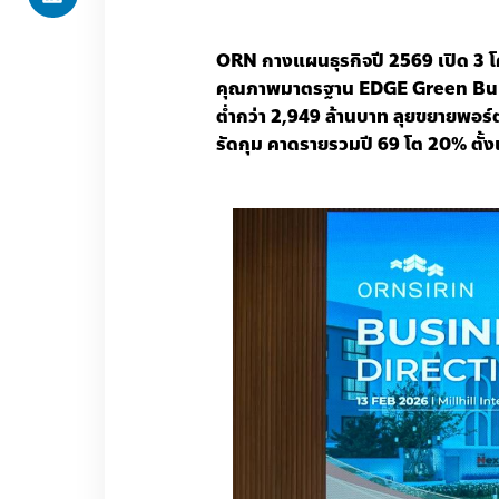
ORN
กางแผนธุรกิจปี
2569
เปิด
3
โ
คุณภาพมาตรฐาน
EDGE Green Bui
ต่ำกว่า
2,949
ล้านบาท
ลุยขยายพอร์
รัดกุม
คาดรายรวมปี
69
โต
20%
ตั้