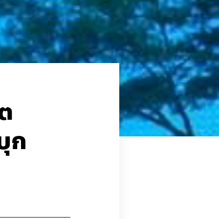
โต
บุก