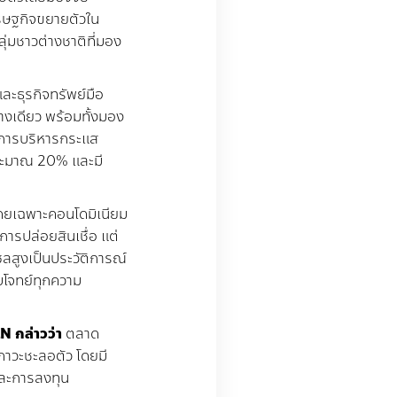
รษฐกิจขยายตัวใน
กลุ่มชาวต่างชาติที่มอง
และธุรกิจทรัพย์มือ
างเดียว พร้อมทั้งมอง
ับการบริหารกระแส
ประมาณ
20%
และมี
โดยเฉพาะคอนโดมิเนียม
การปล่อยสินเชื่อ แต่
ซลสูงเป็นประวัติการณ์
บโจทย์ทุกความ
RN
กล่าวว่า
ตลาด
ภาวะชะลอตัว โดยมี
ละการลงทุน