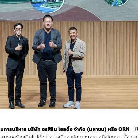
มการบริหาร
บริษัท
อรสิริน
โฮลดิ้ง
จํากัด
(
มหาชน
)
หรือ
ORN
เป
ะสามารถสร้างเติบโตได้อย่างต่อเนื่องแม้สภาวะเศรษฐกิจโดยรวมยังชะล