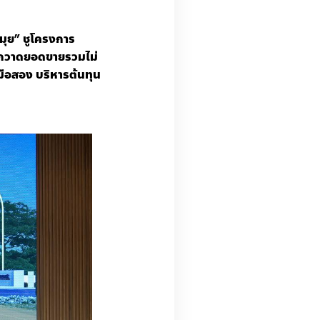
มุย
”
ชูโครงการ
จกวาดยอดขายรวมไม่
มือสอง
บริหารต้นทุน