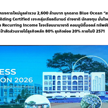
ครงการใหม่มูลค่ารวม
2,600
ล้านบาท
รุกตลาด
Blue Ocean “
ส
lding Certified
เจาะกลุ่มเรียลดีมานด์
ต่างชาติ
นักลงทุน
มั่นใ
ต
Recurring Income
โรงเรียนนานาชาติ
คอมมูนิตี้มอลล์
ทรัพย์
งเป้าสัดส่วนรายได้ธุรกิจหลัก
80%
ธุรกิจย่อย
20%
ภายในปี
2571