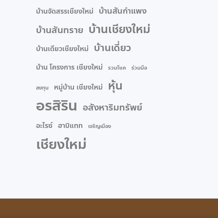
บ้านสันกำแพง
บ้านจัดสรรเชียงใหม่
บ้านเชียงใหม่
บ้านสันทราย
บ้านเดี่ยว
บ้านเดียวเชียงใหม่
บ้าน โครงการ เชียงใหม่
รวมโชค
ร่วมมือ
หุ้น
หมู่บ้าน เชียงใหม่
ลงทุน
อรสิริน
อสังหาริมทรัพย์
อะไรซ์
ฮาบิแทท
เจริญเมือง
เชียงใหม่