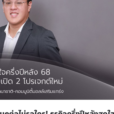
ุกต่อไม่รอใคร! ธุรกิจครึ่งปีหลังสดใ