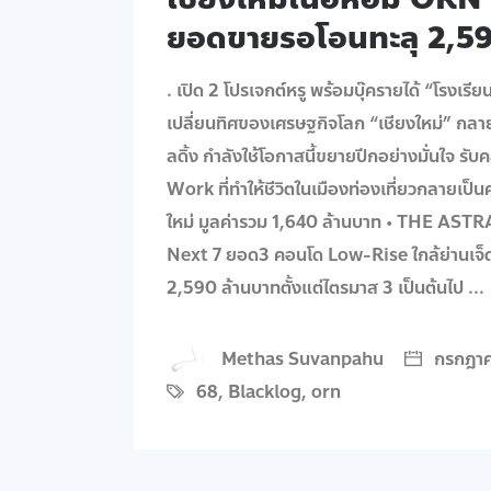
ยอดขายรอโอนทะลุ 2,59
. เปิด 2 โปรเจกต์หรู พร้อมบุ๊ครายได้ “โรงเร
เปลี่ยนทิศของเศรษฐกิจโลก “เชียงใหม่” กลาย
ลดิ้ง กำลังใช้โอกาสนี้ขยายปีกอย่างมั่นใจ รับ
Work ที่ทำให้ชีวิตในเมืองท่องเที่ยวกลายเป็น
ใหม่ มูลค่ารวม 1,640 ล้านบาท • THE ASTRA
Next 7 ยอด3 คอนโด Low-Rise ใกล้ย่านเจ็ด
2,590 ล้านบาทตั้งแต่ไตรมาส 3 เป็นต้นไป
Methas Suvanpahu
กรกฎาค
68
,
Blacklog
,
orn