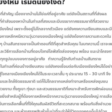
งใหม่ เริ่มต้นยังไงดี?
่สำคัญ เนื่องจากบ้านไม่ใช่แค่ที่อยู่อาศัย แต่ยังเป็นสถานที่ที่ส่งผล
ี่กำลังมองหาบ้านในทำเลที่สงบและมีบรรยากาศธรรมชาติที่สวยงาม
เชียงใหม่ เพราะตั้งอยู่ไม่ไกลจากตัวเมือง แต่ยังคงความเงียบสงบและมี
้องการหลีกหนีความวุ่นวายของเมืองใหญ่ แต่ยังต้องการความสะดวกใน
 บ้านสันทรายอาจเป็นคำตอบที่ดีที่สุดสำหรับคุณ ในบทความนี้ เราจะพ
 และวิธีการเลือกบ้านที่ตอบโจทย์ไลฟ์สไตล์ของคุณ พร้อม แนะนำโครงก
รับทุกรูปแบบของการอยู่อาศัย ทำความรู้จักกับทำเลบ้านสันทราย
ู่ในทำเลที่ค่อนข้างเงียบสงบ แต่ยังคงเชื่อมต่อกับเมืองเชียงใหม่ได้อย่
จกลางเมืองเชียงใหม่ได้ในระยะเวลาสั้น ๆ ประมาณ 15 - 30 นาที จึง
งบและใกล้ชิดธรรมชาติ แต่ก็ไม่ไกลจากแหล่งทำงานหรือแหล่งชุมชน
่สวยงาม ทั้งภูเขา ทุ่งนา และสวนธรรมชาติที่เหมาะสำหรับการพักผ่อนแ
งยิ่งสำหรับผู้ที่ต้องการหลีกหนีจากความวุ่นวายของเมืองใหญ่ การเลื
่เป็นการเลือกพื้นที่ที่ให้คุณสัมผัสชีวิตที่สะดวกสบาย พร้อมกับสิ่งอำนวย
ยาบาล และห้างสรรพสินค้าชั้นนำที่จะทำให้ชีวิตของคุณเต็มไปด้วย