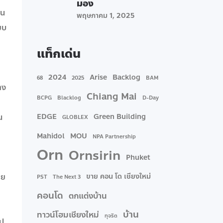
มอง
็น
พฤษภาคม 1, 2025
ยบ
แท็กเด่น
2024
Arise
Backlog
68
2025
BAM
าง
Chiang Mai
BCPG
Blacklog
D-Day
น
EDGE
Green Building
GLOBLEX
Mahidol
MOU
NPA Partnership
Orn
Ornsirin
Phuket
าย
ขาย คอน โด เชียงใหม่
PST
The Next 3
คอนโด
ตกแต่งบ้าน
บ้าน
ทาวน์โฮมเชียงใหม่
ทุจริต
ไป