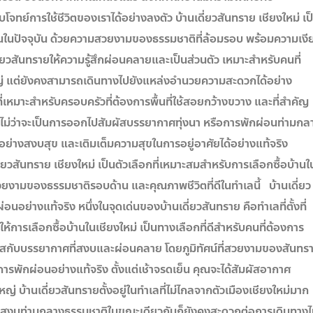
์การใช้ชีวิตของเราได้อย่างลงตัว บ้านเดี่ยวสันทราย เชียงใหม่ เป
ขึ้นในปัจจุบัน ด้วยความสวยงามของธรรมชาติที่ล้อมรอบ พร้อมความเงี
วสันทรายให้ความรู้สึกผ่อนคลายและเป็นส่วนตัว เหมาะสำหรับคนที่
ญ่ แต่ยังคงสามารถเดินทางไปยังแหล่งอำนวยความสะดวกได้อย่าง
่เหมาะสำหรับครอบครัวที่ต้องการพื้นที่ใช้สอยกว้างขวาง และที่สำคัญ
ม ไม่ว่าจะเป็นการออกไปสัมผัสบรรยากาศทุ่งนา หรือการพักผ่อนท่ามกล
ีวิตอย่างสงบสุข และเติมเต็มความสุขในการอยู่อาศัยได้อย่างแท้จริง
ี่ยวสันทราย เชียงใหม่ เป็นตัวเลือกที่เหมาะสมสำหรับการเลือกซื้อบ้านใ
ยงามของธรรมชาติรอบด้าน และคุณภาพชีวิตที่ดีในทำเลนี้ บ้านเดี่ยว
่อนอย่างแท้จริง หนึ่งในจุดเด่นของบ้านเดี่ยวสันทราย คือทำเลที่ตั้งที่
ห้การเลือกซื้อบ้านในเชียงใหม่ เป็นทางเลือกที่ดีสำหรับคนที่ต้องการ
ัสกับบรรยากาศที่สงบและผ่อนคลาย โดยภูมิทัศน์ที่สวยงามของสันทร
ถึงการพักผ่อนอย่างแท้จริง ตั้งแต่เช้าจรดเย็น คุณจะได้สัมผัสอากาศ
ญ่ บ้านเดี่ยวสันทรายตั้งอยู่ในทำเลที่ไม่ไกลจากตัวเมืองเชียงใหม่มาก
ยบสงบท่ามกลางธรรมชาติในขณะเดียวกันก็ยังคงสะดวกต่อการเดินทาง