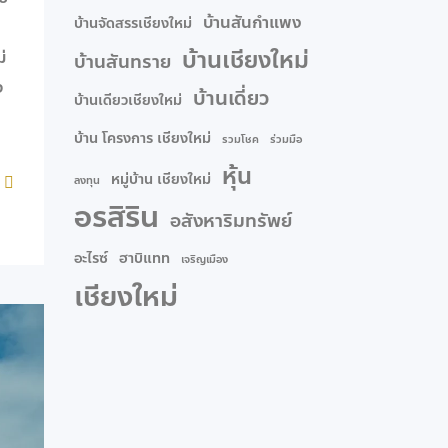
บ้านสันกำแพง
บ้านจัดสรรเชียงใหม่
บ้านเชียงใหม่
่
บ้านสันทราย
ง
บ้านเดี่ยว
บ้านเดียวเชียงใหม่
บ้าน โครงการ เชียงใหม่
รวมโชค
ร่วมมือ
หุ้น
หมู่บ้าน เชียงใหม่
ลงทุน
อรสิริน
อสังหาริมทรัพย์
อะไรซ์
ฮาบิแทท
เจริญเมือง
เชียงใหม่