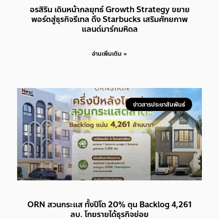
อรสิริน เดินหน้ากลยุทธ์ Growth Strategy ขยาย
พอร์ตสู่ธุรกิจรีเทล ดึง Starbucks เสริมศักยภาพ
แลนด์มาร์กมหิดล
อ่านเพิ่มเติม »
ข่าวสารประชาสัมพันธ์
ORN สวนกระแส ทั้งปีโต 20% ตุน Backlog 4,261
ลบ. โกยรายได้ธุรกิจย่อย