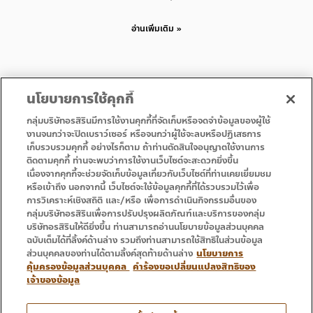
อ่านเพิ่มเติม »
นโยบายการใช้คุกกี้
กลุ่มบริษัทอรสิรินมีการใช้งานคุกกี้ที่จัดเก็บหรือจดจำข้อมูลของผู้ใช้
งานจนกว่าจะปิดเบราว์เซอร์ หรือจนกว่าผู้ใช้จะลบหรือปฏิเสธการ
เก็บรวบรวมคุกกี้ อย่างไรก็ตาม ถ้าท่านตัดสินใจอนุญาตใช้งานการ
• หน้าแรก
• โปรโมชั่น
ติดตามคุกกี้ ท่านจะพบว่าการใช้งานเว็บไซต์จะสะดวกยิ่งขึ้น
• บริการ
• ติดต่อเรา
เนื่องจากคุกกี้จะช่วยจัดเก็บข้อมูลเกี่ยวกับเว็บไซต์ที่ท่านเคยเยี่ยมชม
หรือเข้าถึง นอกจากนี้ เว็บไซต์จะใช้ข้อมูลคุกกี้ที่ได้รวบรวมไว้เพื่อ
การวิเคราะห์เชิงสถิติ และ/หรือ เพื่อการดำเนินกิจกรรมอื่นของ
กลุ่มบริษัทอรสิรินเพื่อการปรับปรุงผลิตภัณฑ์และบริการของกลุ่ม
บริษัทอรสิรินให้ดียิ่งขึ้น ท่านสามารถอ่านนโยบายข้อมูลส่วนบุคคล
ฉบับเต็มได้ที่ลิ้งค์ด้านล่าง รวมถึงท่านสามารถใช้สิทธิในส่วนข้อมูล
ส่วนบุคคลของท่านได้ตามลิ้งค์สุดท้ายด้านล่าง
นโยบายการ
คุ้มครองข้อมูลส่วนบุคคล
คำร้องขอเปลี่ยนแปลงสิทธิของ
เจ้าของข้อมูล
โทร : 053 333 666