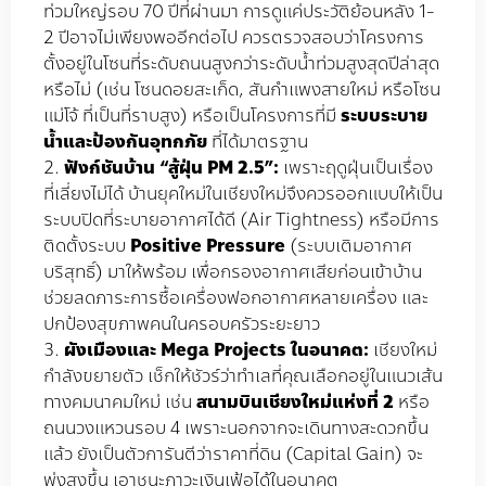
ท่วมใหญ่รอบ 70 ปีที่ผ่านมา การดูแค่ประวัติย้อนหลัง 1-
2 ปีอาจไม่เพียงพออีกต่อไป ควรตรวจสอบว่าโครงการ
ตั้งอยู่ในโซนที่ระดับถนนสูงกว่าระดับน้ำท่วมสูงสุดปีล่าสุด
หรือไม่ (เช่น โซนดอยสะเก็ด, สันกำแพงสายใหม่ หรือโซน
แม่โจ้ ที่เป็นที่ราบสูง) หรือเป็นโครงการที่มี
ระบบระบาย
น้ำและป้องกันอุทกภัย
ที่ได้มาตรฐาน
ฟังก์ชันบ้าน “สู้ฝุ่น PM 2.5”:
เพราะฤดูฝุ่นเป็นเรื่อง
ที่เลี่ยงไม่ได้ บ้านยุคใหม่ในเชียงใหม่จึงควรออกแบบให้เป็น
ระบบปิดที่ระบายอากาศได้ดี (Air Tightness) หรือมีการ
ติดตั้งระบบ
Positive Pressure
(ระบบเติมอากาศ
บริสุทธิ์) มาให้พร้อม เพื่อกรองอากาศเสียก่อนเข้าบ้าน
ช่วยลดภาระการซื้อเครื่องฟอกอากาศหลายเครื่อง และ
ปกป้องสุขภาพคนในครอบครัวระยะยาว
ผังเมืองและ Mega Projects ในอนาคต:
เชียงใหม่
กำลังขยายตัว เช็กให้ชัวร์ว่าทำเลที่คุณเลือกอยู่ในแนวเส้น
ทางคมนาคมใหม่ เช่น
สนามบินเชียงใหม่แห่งที่ 2
หรือ
ถนนวงแหวนรอบ 4 เพราะนอกจากจะเดินทางสะดวกขึ้น
แล้ว ยังเป็นตัวการันตีว่าราคาที่ดิน (Capital Gain) จะ
พุ่งสูงขึ้น เอาชนะภาวะเงินเฟ้อได้ในอนาคต