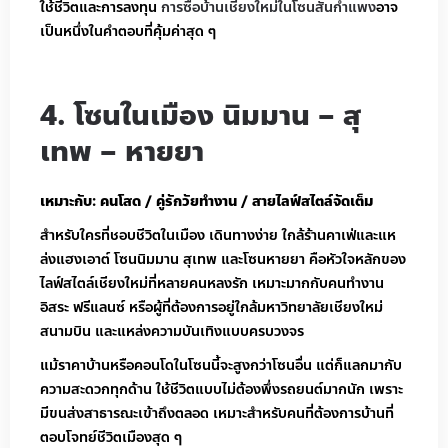
ใช้ชีวิตและการลงทุน
การซื้อบ้านเชียงใหม่ในโซนสันกำแพง
อาจ
เป็นหนึ่งในคำตอบที่คุ้มค่าสุด ๆ
4. โซนในเมือง นิมมาน – สุ
เทพ – หายยา
เหมาะกับ: คนโสด / คู่รักวัยทำงาน / สายไลฟ์สไตล์จัดเต็ม
สำหรับใครที่ชอบชีวิตในเมือง เดินทางง่าย ใกล้ร้านคาเฟ่และแห
ล่งแฮงเอาต์ โซนนิมมาน สุเทพ และโซนหายยา คือหัวใจหลักของ
ไลฟ์สไตล์เชียงใหม่ที่หลายคนหลงรัก เหมาะมากกับคนทำงาน
อิสระ ฟรีแลนซ์ หรือผู้ที่ต้องการอยู่ใกล้มหาวิทยาลัยเชียงใหม่
สนามบิน และแหล่งความบันเทิงแบบครบวงจร
แม้ราคาบ้านหรือคอนโดในโซนนี้จะสูงกว่าโซนอื่น แต่ก็แลกมากับ
ความสะดวกทุกด้าน ใช้ชีวิตแบบไม่ต้องพึ่งรถยนต์มากนัก เพราะ
มีขนส่งสาธารณะเข้าถึงตลอด เหมาะสำหรับคนที่ต้องการบ้านที่
ตอบโจทย์ชีวิตเมืองสุด ๆ