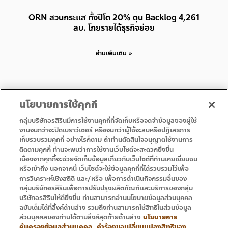
ORN สวนกระแส ทั้งปีโต 20% ตุน Backlog 4,261
ลบ. โกยรายได้ธุรกิจย่อย
อ่านเพิ่มเติม »
นโยบายการใช้คุกกี้
กลุ่มบริษัทอรสิรินมีการใช้งานคุกกี้ที่จัดเก็บหรือจดจำข้อมูลของผู้ใช้
งานจนกว่าจะปิดเบราว์เซอร์ หรือจนกว่าผู้ใช้จะลบหรือปฏิเสธการ
เก็บรวบรวมคุกกี้ อย่างไรก็ตาม ถ้าท่านตัดสินใจอนุญาตใช้งานการ
• หน้าแรก
• โปรโมชั่น
ติดตามคุกกี้ ท่านจะพบว่าการใช้งานเว็บไซต์จะสะดวกยิ่งขึ้น
• บริการ
• ติดต่อเรา
เนื่องจากคุกกี้จะช่วยจัดเก็บข้อมูลเกี่ยวกับเว็บไซต์ที่ท่านเคยเยี่ยมชม
หรือเข้าถึง นอกจากนี้ เว็บไซต์จะใช้ข้อมูลคุกกี้ที่ได้รวบรวมไว้เพื่อ
การวิเคราะห์เชิงสถิติ และ/หรือ เพื่อการดำเนินกิจกรรมอื่นของ
กลุ่มบริษัทอรสิรินเพื่อการปรับปรุงผลิตภัณฑ์และบริการของกลุ่ม
บริษัทอรสิรินให้ดียิ่งขึ้น ท่านสามารถอ่านนโยบายข้อมูลส่วนบุคคล
ฉบับเต็มได้ที่ลิ้งค์ด้านล่าง รวมถึงท่านสามารถใช้สิทธิในส่วนข้อมูล
ส่วนบุคคลของท่านได้ตามลิ้งค์สุดท้ายด้านล่าง
นโยบายการ
คุ้มครองข้อมูลส่วนบุคคล
คำร้องขอเปลี่ยนแปลงสิทธิของ