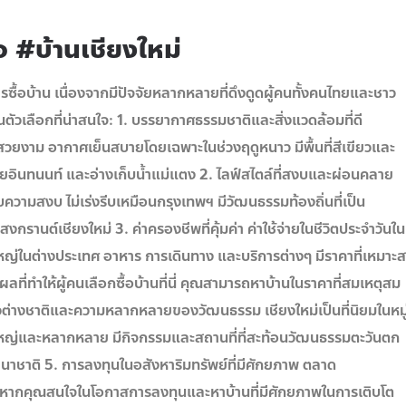
อ #บ้านเชียงใหม่
ารซื้อบ้าน เนื่องจากมีปัจจัยหลากหลายที่ดึงดูดผู้คนทั้งคนไทยและชาว
็นตัวเลือกที่น่าสนใจ: 1. บรรยากาศธรรมชาติและสิ่งแวดล้อมที่ดี
ี่สวยงาม อากาศเย็นสบายโดยเฉพาะในช่วงฤดูหนาว มีพื้นที่สีเขียวและ
อยอินทนนท์ และอ่างเก็บน้ำแม่แตง 2. ไลฟ์สไตล์ที่สงบและผ่อนคลาย
ามสงบ ไม่เร่งรีบเหมือนกรุงเทพฯ มีวัฒนธรรมท้องถิ่นที่เป็น
กรานต์เชียงใหม่ 3. ค่าครองชีพที่คุ้มค่า ค่าใช้จ่ายในชีวิตประจำวันใน
ใหญ่ในต่างประเทศ อาหาร การเดินทาง และบริการต่างๆ มีราคาที่เหมาะ
ตุผลที่ทำให้ผู้คนเลือกซื้อบ้านที่นี่ คุณสามารถหาบ้านในราคาที่สมเหตุสม
ชาวต่างชาติและความหลากหลายของวัฒนธรรม เชียงใหม่เป็นที่นิยมในหมู
ที่ใหญ่และหลากหลาย มีกิจกรรมและสถานที่ที่สะท้อนวัฒนธรรมตะวันตก
านาชาติ 5. การลงทุนในอสังหาริมทรัพย์ที่มีศักยภาพ ตลาด
โต หากคุณสนใจในโอกาสการลงทุนและหาบ้านที่มีศักยภาพในการเติบโต