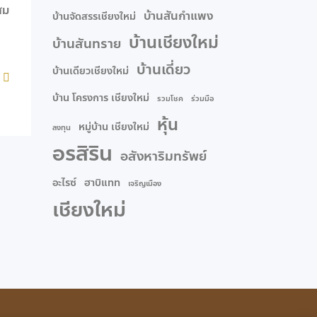
ุสม
บ้านสันกำแพง
บ้านจัดสรรเชียงใหม่
บ้านเชียงใหม่
บ้านสันทราย
บ้านเดี่ยว
บ้านเดียวเชียงใหม่
บ้าน โครงการ เชียงใหม่
รวมโชค
ร่วมมือ
หุ้น
หมู่บ้าน เชียงใหม่
ลงทุน
อรสิริน
อสังหาริมทรัพย์
อะไรซ์
ฮาบิแทท
เจริญเมือง
เชียงใหม่