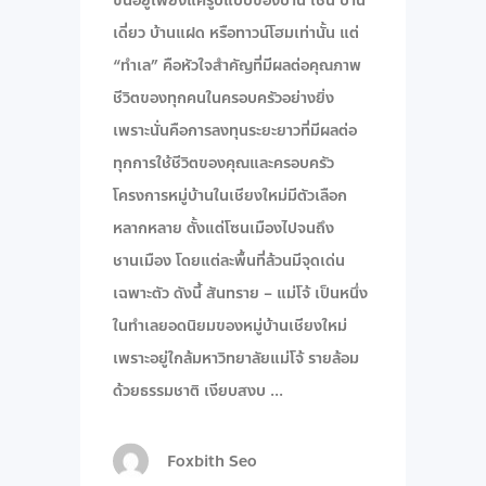
ขึ้นอยู่เพียงแค่รูปแบบของบ้าน เช่น บ้าน
เดี่ยว บ้านแฝด หรือทาวน์โฮมเท่านั้น แต่
“ทำเล” คือหัวใจสำคัญที่มีผลต่อคุณภาพ
ชีวิตของทุกคนในครอบครัวอย่างยิ่ง
เพราะนั่นคือการลงทุนระยะยาวที่มีผลต่อ
ทุกการใช้ชีวิตของคุณและครอบครัว
โครงการหมู่บ้านในเชียงใหม่มีตัวเลือก
หลากหลาย ตั้งแต่โซนเมืองไปจนถึง
ชานเมือง โดยแต่ละพื้นที่ล้วนมีจุดเด่น
เฉพาะตัว ดังนี้ สันทราย – แม่โจ้ เป็นหนึ่ง
ในทำเลยอดนิยมของหมู่บ้านเชียงใหม่
เพราะอยู่ใกล้มหาวิทยาลัยแม่โจ้ รายล้อม
ด้วยธรรมชาติ เงียบสงบ
Foxbith Seo