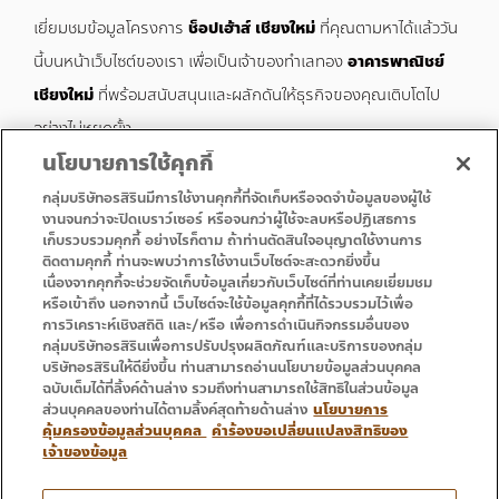
เยี่ยมชมข้อมูลโครงการ
ช็อปเฮ้าส์ เชียงใหม่
ที่คุณตามหาได้แล้ววัน
นี้บนหน้าเว็บไซต์ของเรา เพื่อเป็นเจ้าของทำเลทอง
อาคารพาณิชย์
เชียงใหม่
ที่พร้อมสนับสนุนและผลักดันให้ธุรกิจของคุณเติบโตไป
อย่างไม่หยุดยั้ง
นโยบายการใช้คุกกี้
กลุ่มบริษัทอรสิรินมีการใช้งานคุกกี้ที่จัดเก็บหรือจดจำข้อมูลของผู้ใช้
งานจนกว่าจะปิดเบราว์เซอร์ หรือจนกว่าผู้ใช้จะลบหรือปฏิเสธการ
เก็บรวบรวมคุกกี้ อย่างไรก็ตาม ถ้าท่านตัดสินใจอนุญาตใช้งานการ
• หน้าแรก
• โปรโมชั่น
ติดตามคุกกี้ ท่านจะพบว่าการใช้งานเว็บไซต์จะสะดวกยิ่งขึ้น
• บริการ
• ติดต่อเรา
เนื่องจากคุกกี้จะช่วยจัดเก็บข้อมูลเกี่ยวกับเว็บไซต์ที่ท่านเคยเยี่ยมชม
หรือเข้าถึง นอกจากนี้ เว็บไซต์จะใช้ข้อมูลคุกกี้ที่ได้รวบรวมไว้เพื่อ
การวิเคราะห์เชิงสถิติ และ/หรือ เพื่อการดำเนินกิจกรรมอื่นของ
กลุ่มบริษัทอรสิรินเพื่อการปรับปรุงผลิตภัณฑ์และบริการของกลุ่ม
บริษัทอรสิรินให้ดียิ่งขึ้น ท่านสามารถอ่านนโยบายข้อมูลส่วนบุคคล
ฉบับเต็มได้ที่ลิ้งค์ด้านล่าง รวมถึงท่านสามารถใช้สิทธิในส่วนข้อมูล
ส่วนบุคคลของท่านได้ตามลิ้งค์สุดท้ายด้านล่าง
นโยบายการ
คุ้มครองข้อมูลส่วนบุคคล
คำร้องขอเปลี่ยนแปลงสิทธิของ
เจ้าของข้อมูล
โทร : 053 333 666