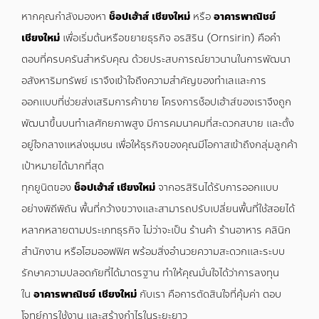
หากคุณกำลังมองหา
ช็อปเฮ้าส์ เชียงใหม่
หรือ
อาคารพาณิชย์
เชียงใหม่
เพื่อเริ่มต้นหรือขยายธุรกิจ อรสิริน (Ornsirin) คือคำ
ตอบที่ครบครันสำหรับคุณ ด้วยประสบการณ์ยาวนานในการพัฒนา
อสังหาริมทรัพย์ เราจึงเข้าใจถึงความสำคัญของทำเลและการ
ออกแบบที่ช่วยส่งเสริมการค้าขาย โครงการช็อปเฮ้าส์ของเราจึงถูก
พัฒนาขึ้นบนทำเลศักยภาพสูง มีการคมนาคมที่สะดวกสบาย และตั้ง
อยู่ใจกลางแหล่งชุมชน เพื่อให้ธุรกิจของคุณมีโอกาสเข้าถึงกลุ่มลูกค้า
เป้าหมายได้มากที่สุด
ทุกยูนิตของ
ช็อปเฮ้าส์ เชียงใหม่
จากอรสิรินได้รับการออกแบบ
อย่างพิถีพิถัน พื้นที่กว้างขวางและสามารถปรับเปลี่ยนพื้นที่ใช้สอยได้
หลากหลายตามประเภทธุรกิจ ไม่ว่าจะเป็น ร้านค้า ร้านอาหาร คลินิก
สำนักงาน หรือโฮมออฟฟิศ พร้อมสิ่งอำนวยความสะดวกและระบบ
รักษาความปลอดภัยที่ได้มาตรฐาน ทำให้คุณมั่นใจได้ว่าการลงทุน
ใน
อาคารพาณิชย์ เชียงใหม่
กับเรา คือการตัดสินใจที่คุ้มค่า ตอบ
โจทย์การใช้งาน และสร้างกำไรในระยะยาว