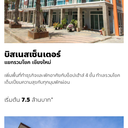
บิสเนสเซ็นเตอร์
แยกรวมโชค เชียงใหม่
เพิ่มพื้นที่ทำธุรกิจและพักอาศัยกับช็อปเฮ้าส์ 4 ชั้น ทำเลรวมโชค
เต็มเปี่ยมความสุขกับทุกมุมพักผ่อน
เริ่มต้น
7.5
ล้านบาท*