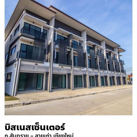
บิสเนสเซ็นเตอร์
ถ.สันทราย – สายเก่า เชียงใหม่