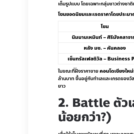
เต็มรูปแบบ โดยเฉพาะกลุ่มชาวต่างชา
โซนยอดนิยมและเรตราคาโดยประมาณ
โซน
นิมมานเหมินท์ – ศิริมังคลาจาร
หลัง มช. – คันคลอง
เซ็นทรัลเฟสติวัล – Business 
ในขณะที่ฝั่งราคาขาย
คอนโดเชียงใหม่
ล้านบาท ขึ้นอยู่กับทำเลและเกรดของวัสด
ยาว
2. Battle ตัวเล
น้อยกว่า?)