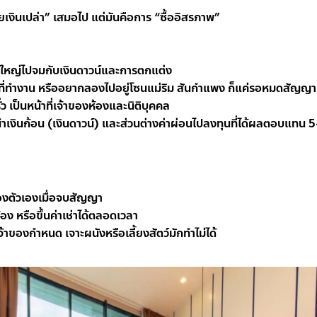
ียเงินเปล่า” เสมอไป แต่มันคือการ “ซื้ออิสรภาพ”
อนใหญ่ไปจมกับเงินดาวน์และการตกแต่ง
่ยนที่ทำงาน หรืออยากลองไปอยู่โซนแม่ริม สันกำแพง ก็แค่รอหมดสัญญา
ั่ว เป็นหน้าที่เจ้าของห้องและนิติบุคคล
เงินก้อน (เงินดาวน์) และส่วนต่างค่าผ่อนไปลงทุนที่ได้ผลตอบแทน 5
ของตัวเองเมื่อจบสัญญา
ง หรือขึ้นค่าเช่าได้ตลอดเวลา
้าของกำหนด เจาะผนังหรือเลี้ยงสัตว์มักทำไม่ได้