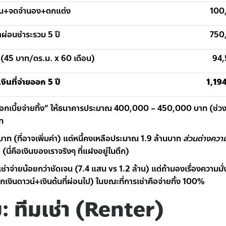
โอน+จดจำนอง+ตกแต่ง
100
่าผ่อนชำระรวม 5 ปี
750
 (45 บาท/ตร.ม. x 60 เดือน)
94,
งินที่จ่ายออก 5 ปี
1,19
ดอกเบี้ยจ่ายทิ้ง” ให้ธนาคารประมาณ 400,000 – 450,000 บาท (ช่ว
ท
บาท (ที่อาจเพิ่มค่า) แต่หนี้คงเหลือประมาณ 1.9 ล้านบาท
ส่วนต่างความ
ท
(นี่คือเงินของเราจริงๆ ที่แฝงอยู่ในตึก)
จ่ายน้อยกว่าชัดเจน (7.4 แสน vs 1.2 ล้าน) แต่ถ้ามองเรื่องความมั่งคั
ินดาวน์+เงินต้นที่ผ่อนไป) ในขณะที่การเช่าคือจ่ายทิ้ง 100%
ีย: ทีมเช่า (Renter)