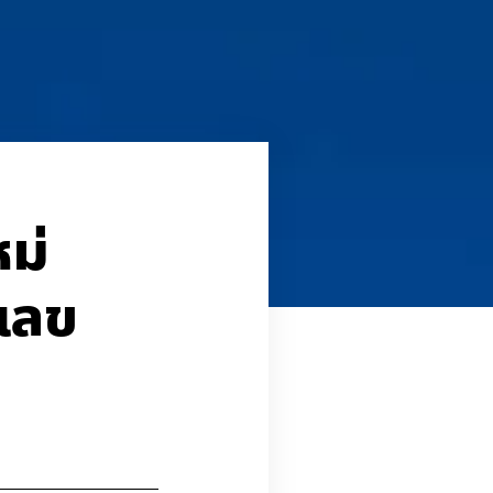
หม่
วเลข