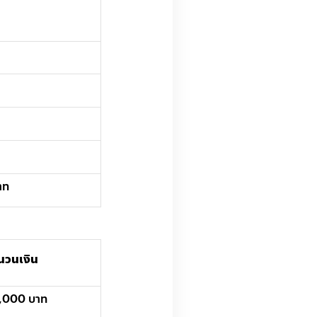
าท
นวนเงิน
,000 บาท