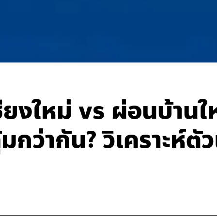
ียงใหม่ vs ผ่อนบ้านใ
มกว่ากัน? วิเคราะห์ตั