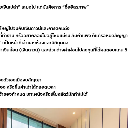
ียเงินเปล่า” เสมอไป แต่มันคือการ “ซื้ออิสรภาพ”
อนใหญ่ไปจมกับเงินดาวน์และการตกแต่ง
่ยนที่ทำงาน หรืออยากลองไปอยู่โซนแม่ริม สันกำแพง ก็แค่รอหมดสัญญา
ั่ว เป็นหน้าที่เจ้าของห้องและนิติบุคคล
เงินก้อน (เงินดาวน์) และส่วนต่างค่าผ่อนไปลงทุนที่ได้ผลตอบแทน 5
ของตัวเองเมื่อจบสัญญา
ง หรือขึ้นค่าเช่าได้ตลอดเวลา
้าของกำหนด เจาะผนังหรือเลี้ยงสัตว์มักทำไม่ได้