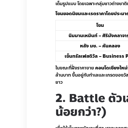
เต็มรูปแบบ โดยเฉพาะกลุ่มชาวต่างชา
โซนยอดนิยมและเรตราคาโดยประมาณ
โซน
นิมมานเหมินท์ – ศิริมังคลาจาร
หลัง มช. – คันคลอง
เซ็นทรัลเฟสติวัล – Business 
ในขณะที่ฝั่งราคาขาย
คอนโดเชียงใหม่
ล้านบาท ขึ้นอยู่กับทำเลและเกรดของวัสด
ยาว
2. Battle ตัวเล
น้อยกว่า?)