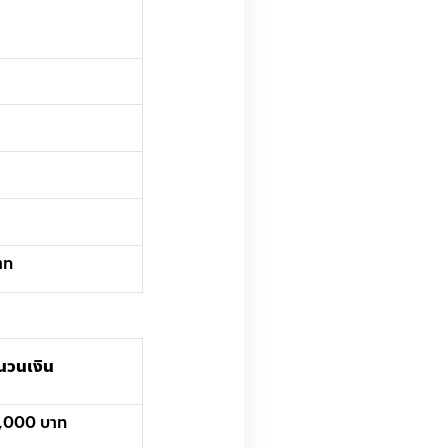
าท
นวนเงิน
,000 บาท