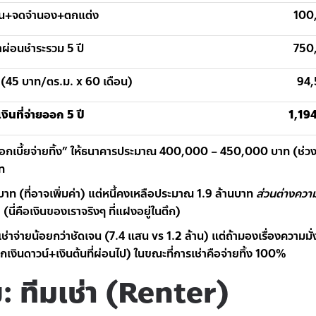
โอน+จดจำนอง+ตกแต่ง
100
่าผ่อนชำระรวม 5 ปี
750
 (45 บาท/ตร.ม. x 60 เดือน)
94,
งินที่จ่ายออก 5 ปี
1,19
ดอกเบี้ยจ่ายทิ้ง” ให้ธนาคารประมาณ 400,000 – 450,000 บาท (ช่ว
ท
บาท (ที่อาจเพิ่มค่า) แต่หนี้คงเหลือประมาณ 1.9 ล้านบาท
ส่วนต่างความ
ท
(นี่คือเงินของเราจริงๆ ที่แฝงอยู่ในตึก)
จ่ายน้อยกว่าชัดเจน (7.4 แสน vs 1.2 ล้าน) แต่ถ้ามองเรื่องความมั่งคั
ินดาวน์+เงินต้นที่ผ่อนไป) ในขณะที่การเช่าคือจ่ายทิ้ง 100%
ีย: ทีมเช่า (Renter)