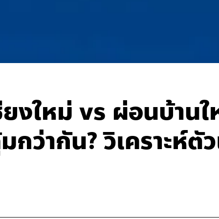
ียงใหม่ vs ผ่อนบ้านใ
มกว่ากัน? วิเคราะห์ตั