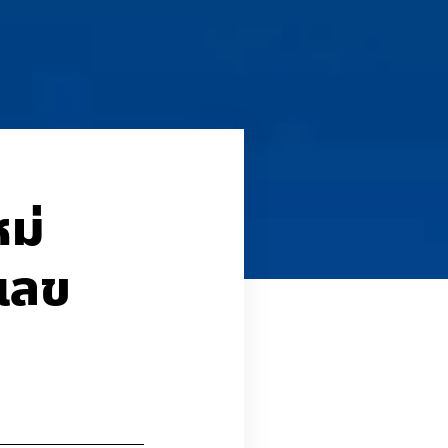
หม่
วเลข