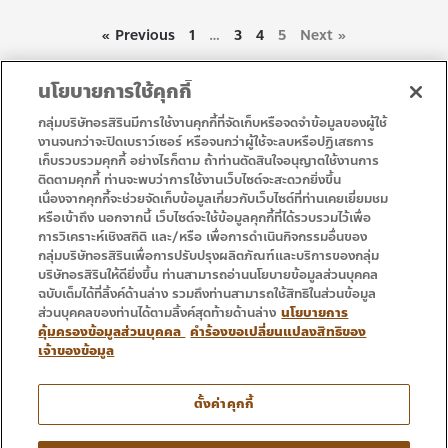
« Previous
1
…
3
4
5
Next »
นโยบายการใช้คุกกี้
กลุ่มบริษัทอรสิรินมีการใช้งานคุกกี้ที่จัดเก็บหรือจดจำข้อมูลของผู้ใช้
งานจนกว่าจะปิดเบราว์เซอร์ หรือจนกว่าผู้ใช้จะลบหรือปฏิเสธการ
เก็บรวบรวมคุกกี้ อย่างไรก็ตาม ถ้าท่านตัดสินใจอนุญาตใช้งานการ
• หน้าแรก
• โปรโมชั่น
ติดตามคุกกี้ ท่านจะพบว่าการใช้งานเว็บไซต์จะสะดวกยิ่งขึ้น
• บริการ
• ติดต่อเรา
เนื่องจากคุกกี้จะช่วยจัดเก็บข้อมูลเกี่ยวกับเว็บไซต์ที่ท่านเคยเยี่ยมชม
หรือเข้าถึง นอกจากนี้ เว็บไซต์จะใช้ข้อมูลคุกกี้ที่ได้รวบรวมไว้เพื่อ
การวิเคราะห์เชิงสถิติ และ/หรือ เพื่อการดำเนินกิจกรรมอื่นของ
กลุ่มบริษัทอรสิรินเพื่อการปรับปรุงผลิตภัณฑ์และบริการของกลุ่ม
บริษัทอรสิรินให้ดียิ่งขึ้น ท่านสามารถอ่านนโยบายข้อมูลส่วนบุคคล
ฉบับเต็มได้ที่ลิ้งค์ด้านล่าง รวมถึงท่านสามารถใช้สิทธิในส่วนข้อมูล
ส่วนบุคคลของท่านได้ตามลิ้งค์สุดท้ายด้านล่าง
นโยบายการ
คุ้มครองข้อมูลส่วนบุคคล
คำร้องขอเปลี่ยนแปลงสิทธิของ
เจ้าของข้อมูล
โทร : 053 333 666
ตั้งค่าคุกกี้