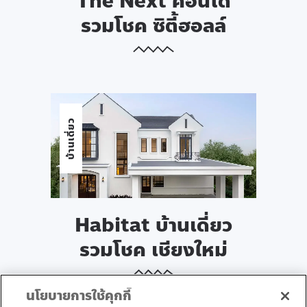
The Next คอนโด
รวมโชค ซิตี้ฮอลล์
บ้านเดี่ยว
Habitat บ้านเดี่ยว
รวมโชค เชียงใหม่
นโยบายการใช้คุกกี้