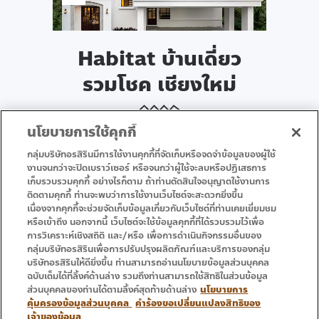
Habitat บ้านเดี่ยว
รวมโชค เชียงใหม่
นโยบายการใช้คุกกี้
กลุ่มบริษัทอรสิรินมีการใช้งานคุกกี้ที่จัดเก็บหรือจดจำข้อมูลของผู้ใช้
งานจนกว่าจะปิดเบราว์เซอร์ หรือจนกว่าผู้ใช้จะลบหรือปฏิเสธการ
• หน้าแรก
• โปรโมชั่น
เก็บรวบรวมคุกกี้ อย่างไรก็ตาม ถ้าท่านตัดสินใจอนุญาตใช้งานการ
ติดตามคุกกี้ ท่านจะพบว่าการใช้งานเว็บไซต์จะสะดวกยิ่งขึ้น
• บริการ
• ติดต่อเรา
เนื่องจากคุกกี้จะช่วยจัดเก็บข้อมูลเกี่ยวกับเว็บไซต์ที่ท่านเคยเยี่ยมชม
หรือเข้าถึง นอกจากนี้ เว็บไซต์จะใช้ข้อมูลคุกกี้ที่ได้รวบรวมไว้เพื่อ
การวิเคราะห์เชิงสถิติ และ/หรือ เพื่อการดำเนินกิจกรรมอื่นของ
กลุ่มบริษัทอรสิรินเพื่อการปรับปรุงผลิตภัณฑ์และบริการของกลุ่ม
บริษัทอรสิรินให้ดียิ่งขึ้น ท่านสามารถอ่านนโยบายข้อมูลส่วนบุคคล
ฉบับเต็มได้ที่ลิ้งค์ด้านล่าง รวมถึงท่านสามารถใช้สิทธิในส่วนข้อมูล
ส่วนบุคคลของท่านได้ตามลิ้งค์สุดท้ายด้านล่าง
นโยบายการ
คุ้มครองข้อมูลส่วนบุคคล
คำร้องขอเปลี่ยนแปลงสิทธิของ
เจ้าของข้อมูล