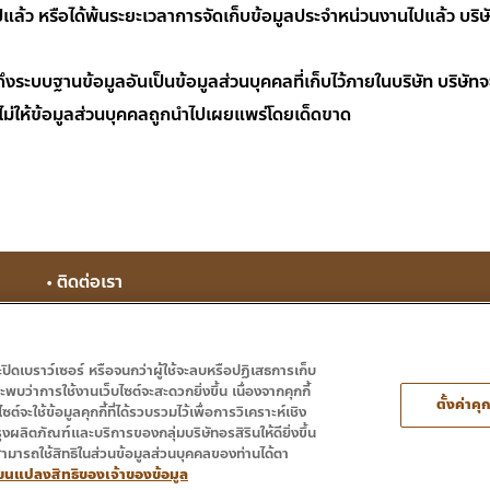
งานไปแล้ว หรือได้พ้นระยะเวลาการจัดเก็บข้อมูลประจำหน่วนงานไปแล้ว บ
งระบบฐานข้อมูลอันเป็นข้อมูลส่วนบุคคลที่เก็บไว้ภายในบริษัท บริษ
ม่ให้ข้อมูลส่วนบุคคลถูกนำไปเผยแพร่โดยเด็ดขาด
• ติดต่อเรา
จะปิดเบราว์เซอร์ หรือจนกว่าผู้ใช้จะลบหรือปฏิเสธการเก็บ
บว่าการใช้งานเว็บไซต์จะสะดวกยิ่งขึ้น เนื่องจากคุกกี้
ตั้งค่าคุก
ซต์จะใช้ข้อมูลคุกกี้ที่ได้รวบรวมไว้เพื่อการวิเคราะห์เชิง
งผลิตภัณฑ์และบริการของกลุ่มบริษัทอรสิรินให้ดียิ่งขึ้น
สามารถใช้สิทธิในส่วนข้อมูลส่วนบุคคลของท่านได้ตา
l Rights Reserved.
่ยนแปลงสิทธิของเจ้าของข้อมูล