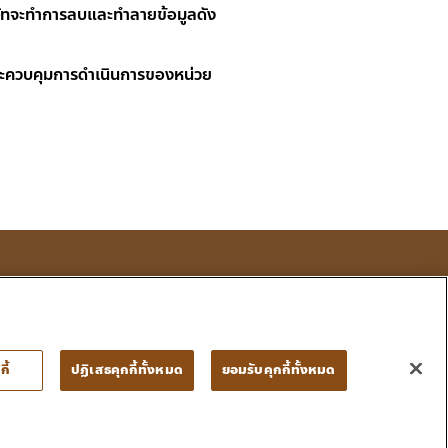
ริษัทจะทำการลบและทำลายข้อมูลดัง
ัทจะควบคุมการดำเนินการของหน่วย
โทร : 053 333 666
กี้
ปฏิเสธคุกกี้ทั้งหมด
ยอมรับคุกกี้ทั้งหมด
• ข้อตกลงและเงื่อนไข • นโยบายความเป็นส่วนตัว