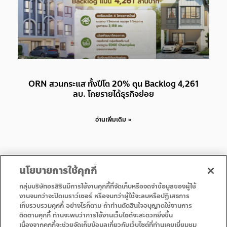
ORN สวนกระแส ทั้งปีโต 20% ตุน Backlog 4,261
ลบ. โกยรายได้ธุรกิจย่อย
อ่านเพิ่มเติม »
นโยบายการใช้คุกกี้
กลุ่มบริษัทอรสิรินมีการใช้งานคุกกี้ที่จัดเก็บหรือจดจำข้อมูลของผู้ใช้
งานจนกว่าจะปิดเบราว์เซอร์ หรือจนกว่าผู้ใช้จะลบหรือปฏิเสธการ
เก็บรวบรวมคุกกี้ อย่างไรก็ตาม ถ้าท่านตัดสินใจอนุญาตใช้งานการ
• หน้าแรก
• โปรโมชั่น
ติดตามคุกกี้ ท่านจะพบว่าการใช้งานเว็บไซต์จะสะดวกยิ่งขึ้น
• บริการ
• ติดต่อเรา
เนื่องจากคุกกี้จะช่วยจัดเก็บข้อมูลเกี่ยวกับเว็บไซต์ที่ท่านเคยเยี่ยมชม