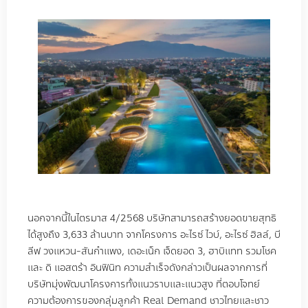
นอกจากนี้ในไตรมาส 4/2568 บริษัทสามารถสร้างยอดขายสุทธิ
ได้สูงถึง 3,633 ล้านบาท จากโครงการ อะไรซ์ ไวบ์, อะไรซ์ ฮิลล์, บี
ลีฟ วงแหวน-สันกำแพง, เดอะเน็ก เจ็ดยอด 3, ฮาบิแทท รวมโชค
และ ดิ แอสตร้า อินฟินิท ความสำเร็จดังกล่าวเป็นผลจากการที่
บริษัทมุ่งพัฒนาโครงการทั้งแนวราบและแนวสูง ที่ตอบโจทย์
ความต้องการของกลุ่มลูกค้า Real Demand ชาวไทยและชาว