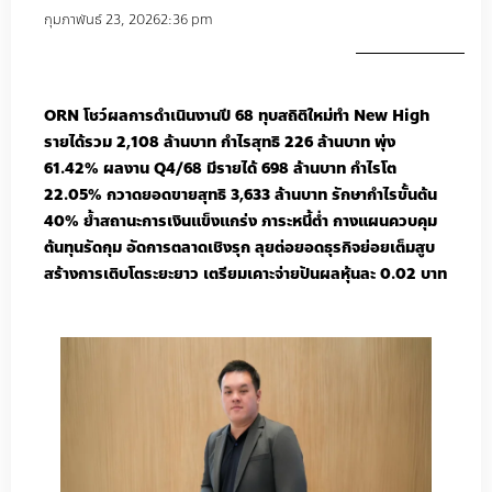
กุมภาพันธ์ 23, 2026
2:36 pm
ORN
โชว์ผลการดำเนินงานปี
68
ทุบสถิติใหม่ทำ
New High
รายได้รวม
2,108
ล้านบาท
กำไรสุทธิ
226
ล้านบาท
พุ่ง
61.42%
ผลงาน
Q4/68
มีรายได้
698
ล้านบาท
กำไรโต
22.05%
กวาดยอดขายสุทธิ
3,633
ล้านบาท
รักษากำไรขั้นต้น
40%
ย้ำสถานะการเงินแข็งแกร่ง
ภาระหนี้ต่ำ
กางแผนควบคุม
ต้นทุนรัดกุม
อัดการตลาดเชิงรุก
ลุยต่อยอดธุรกิจย่อยเต็มสูบ
สร้างการเติบโตระยะยาว
เตรียมเคาะจ่ายปันผลหุ้นละ
0.02
บาท