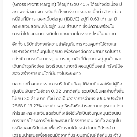
(Gross Profit Margin) ให้อยู่ที่ระดับ 40% ได้อย่างต่อเนื่อง มี
สภาพคล่องทางการเงินที่แข็งแกร่ง ภาระดอกเบี้ยต่ำ อัตราส่วน
หนี้สินที่มีภาระดอกเบี้ยต่อทุน (IBD/E) อยู่ที่ 0.63 เท่า และมี
กระแสเงินสดเพิ่มขึ้นอยู่ที่ 332 ล้านบาท ซึ่งมีความพร้อมใน
การนำไปต่อยอดการเติบโต และขยายโครงการใหม่ในอนาคต
อีกทั้ง บริษัทยังคงให้ความสำคัญกับการควบคุมค่าใช้จ่ายและ
บริหารจัดการต้นทุนในทุกมิติ เพื่อรักษาขีดความสามารถในการ
แข่งขัน ยกระดับมาตรฐานการอยู่อาศัยที่มีคุณภาพสู่ลูกค้า และ
เดินหน้าธุรกิจย่อย โรงเรียนนานาชาติ คอมมูนิตี้มอลล์ ทรัพย์มือ
สอง สร้างการเติบโตที่มั่นคงในระยะยาว
นอกจากนี้ คณะกรรมการบริษัทมีมติอนุมัติจ่ายปันผลให้แก่ผู้ถือ
หุ้นเป็นเงินสดในอัตรา 0.02 บาทต่อหุ้น รวมเป็นปันผลจ่ายทั้งสิ้น
ไม่เกิน 30 ล้านบาท ทั้งนี้ คิดเป็นอัตราการจ่ายเงินปันผลประจำปี
2568 ที่ 13.27% ของกำไรสุทธิหลังหักสำรองตามกฎหมาย โดย
กำไรและกระแสเงินสดส่วนที่เหลือใช้เพื่อเป็นเงินทุนหมุนเวียนใน
การขยายโครงการใหม่และพัฒนาโครงการเดิม อีกทั้ง ลงทุนใน
ธุรกิจของบริษัทย่อยเพื่อสร้างรายได้ประจำ โดยมติดังกล่าว
เตรียมนำเสนอเพื่อขออนุมัติจากที่ประชุมสามัญผู้ถือหุ้นประจำปี