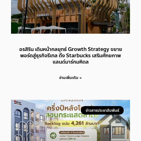
อรสิริน เดินหน้ากลยุทธ์ Growth Strategy ขยาย
พอร์ตสู่ธุรกิจรีเทล ดึง Starbucks เสริมศักยภาพ
แลนด์มาร์กมหิดล
อ่านเพิ่มเติม »
ข่าวสารประชาสัมพันธ์