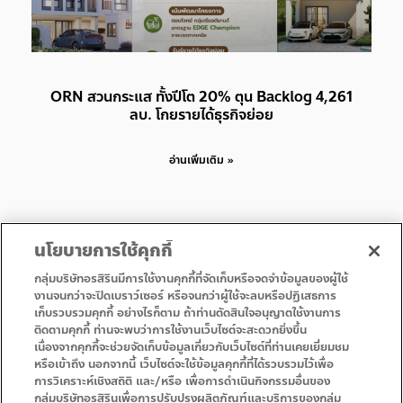
ORN สวนกระแส ทั้งปีโต 20% ตุน Backlog 4,261
ลบ. โกยรายได้ธุรกิจย่อย
อ่านเพิ่มเติม »
นโยบายการใช้คุกกี้
กลุ่มบริษัทอรสิรินมีการใช้งานคุกกี้ที่จัดเก็บหรือจดจำข้อมูลของผู้ใช้
งานจนกว่าจะปิดเบราว์เซอร์ หรือจนกว่าผู้ใช้จะลบหรือปฏิเสธการ
เก็บรวบรวมคุกกี้ อย่างไรก็ตาม ถ้าท่านตัดสินใจอนุญาตใช้งานการ
• หน้าแรก
• โปรโมชั่น
ติดตามคุกกี้ ท่านจะพบว่าการใช้งานเว็บไซต์จะสะดวกยิ่งขึ้น
• บริการ
• ติดต่อเรา
เนื่องจากคุกกี้จะช่วยจัดเก็บข้อมูลเกี่ยวกับเว็บไซต์ที่ท่านเคยเยี่ยมชม
หรือเข้าถึง นอกจากนี้ เว็บไซต์จะใช้ข้อมูลคุกกี้ที่ได้รวบรวมไว้เพื่อ
การวิเคราะห์เชิงสถิติ และ/หรือ เพื่อการดำเนินกิจกรรมอื่นของ
กลุ่มบริษัทอรสิรินเพื่อการปรับปรุงผลิตภัณฑ์และบริการของกลุ่ม