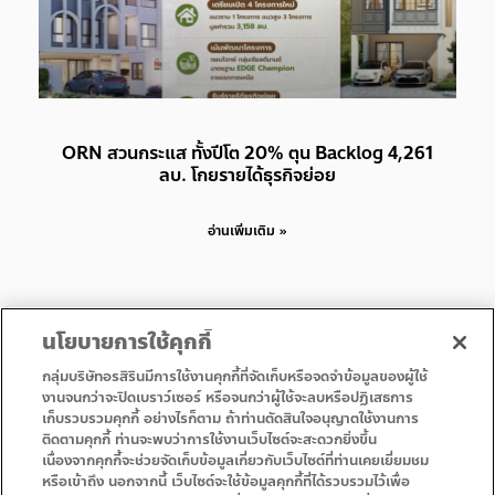
ORN สวนกระแส ทั้งปีโต 20% ตุน Backlog 4,261
ลบ. โกยรายได้ธุรกิจย่อย
อ่านเพิ่มเติม »
นโยบายการใช้คุกกี้
กลุ่มบริษัทอรสิรินมีการใช้งานคุกกี้ที่จัดเก็บหรือจดจำข้อมูลของผู้ใช้
งานจนกว่าจะปิดเบราว์เซอร์ หรือจนกว่าผู้ใช้จะลบหรือปฏิเสธการ
เก็บรวบรวมคุกกี้ อย่างไรก็ตาม ถ้าท่านตัดสินใจอนุญาตใช้งานการ
• หน้าแรก
• โปรโมชั่น
ติดตามคุกกี้ ท่านจะพบว่าการใช้งานเว็บไซต์จะสะดวกยิ่งขึ้น
• บริการ
• ติดต่อเรา
เนื่องจากคุกกี้จะช่วยจัดเก็บข้อมูลเกี่ยวกับเว็บไซต์ที่ท่านเคยเยี่ยมชม
หรือเข้าถึง นอกจากนี้ เว็บไซต์จะใช้ข้อมูลคุกกี้ที่ได้รวบรวมไว้เพื่อ