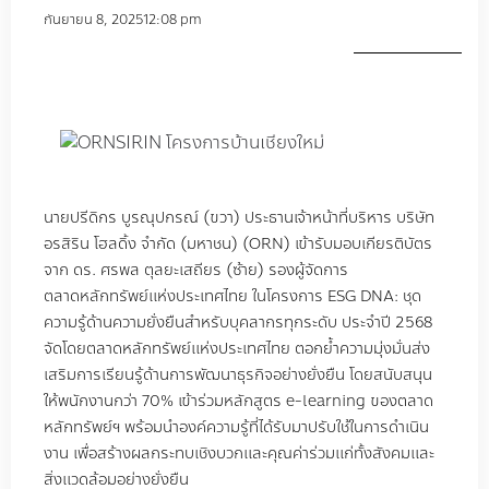
กันยายน 8, 2025
12:08 pm
นายปรีดิกร บูรณุปกรณ์ (ขวา) ประธานเจ้าหน้าที่บริหาร บริษัท
อรสิริน โฮลดิ้ง จํากัด (มหาชน) (ORN) เข้ารับมอบเกียรติบัตร
จาก ดร. ศรพล ตุลยะเสถียร (ซ้าย) รองผู้จัดการ
ตลาดหลักทรัพย์แห่งประเทศไทย ในโครงการ ESG DNA: ชุด
ความรู้ด้านความยั่งยืนสำหรับบุคลากรทุกระดับ ประจำปี 2568
จัดโดยตลาดหลักทรัพย์แห่งประเทศไทย ตอกย้ำความมุ่งมั่นส่ง
เสริมการเรียนรู้ด้านการพัฒนาธุรกิจอย่างยั่งยืน โดยสนับสนุน
ให้พนักงานกว่า 70% เข้าร่วมหลักสูตร e-learning ของตลาด
หลักทรัพย์ฯ พร้อมนําองค์ความรู้ที่ได้รับมาปรับใช้ในการดำเนิน
งาน เพื่อสร้างผลกระทบเชิงบวกและคุณค่าร่วมแก่ทั้งสังคมและ
สิ่งแวดล้อมอย่างยั่งยืน