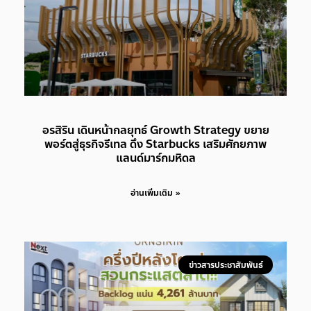
อรสิริน เดินหน้ากลยุทธ์ Growth Strategy ขยาย
พอร์ตสู่ธุรกิจรีเทล ดึง Starbucks เสริมศักยภาพ
แลนด์มาร์กมหิดล
อ่านเพิ่มเติม »
ข่าวสารประชาสัมพันธ์