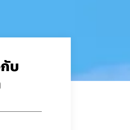
จกับ
n