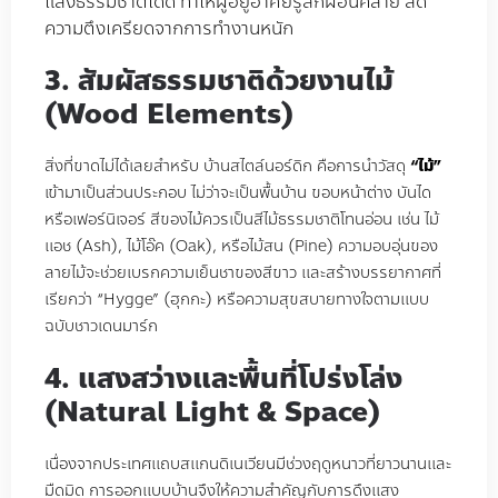
แสงธรรมชาติได้ดี ทำให้ผู้อยู่อาศัยรู้สึกผ่อนคลาย ลด
ความตึงเครียดจากการทำงานหนัก
3. สัมผัสธรรมชาติด้วยงานไม้
(Wood Elements)
สิ่งที่ขาดไม่ได้เลยสำหรับ บ้านสไตล์นอร์ดิก คือการนำวัสดุ
“ไม้”
เข้ามาเป็นส่วนประกอบ ไม่ว่าจะเป็นพื้นบ้าน ขอบหน้าต่าง บันได
หรือเฟอร์นิเจอร์ สีของไม้ควรเป็นสีไม้ธรรมชาติโทนอ่อน เช่น ไม้
แอช (Ash), ไม้โอ๊ค (Oak), หรือไม้สน (Pine) ความอบอุ่นของ
ลายไม้จะช่วยเบรกความเย็นชาของสีขาว และสร้างบรรยากาศที่
เรียกว่า “Hygge” (ฮุกกะ) หรือความสุขสบายทางใจตามแบบ
ฉบับชาวเดนมาร์ก
4. แสงสว่างและพื้นที่โปร่งโล่ง
(Natural Light & Space)
เนื่องจากประเทศแถบสแกนดิเนเวียนมีช่วงฤดูหนาวที่ยาวนานและ
มืดมิด การออกแบบบ้านจึงให้ความสำคัญกับการดึงแสง