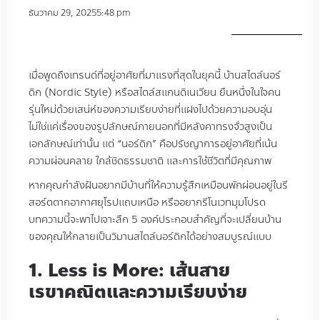
ธันวาคม 29, 2025
5:48 pm
เมื่อพูดถึงเทรนด์ที่อยู่อาศัยที่มาแรงที่สุดในยุคนี้ บ้านสไตล์นอร์
ดิก (Nordic Style) หรือสไตล์สแกนดิเนเวียน ยืนหนึ่งในใจคน
รุ่นใหม่ด้วยเสน่ห์ของความเรียบง่ายที่แฝงไปด้วยความอบอุ่น
ไม่ใช่แค่เรื่องของรูปลักษณ์ภายนอกที่มีหลังคาทรงจั่วสูงเป็น
เอกลักษณ์เท่านั้น แต่ “นอร์ดิก” คือปรัชญาการอยู่อาศัยที่เน้น
ความผ่อนคลาย ใกล้ชิดธรรมชาติ และการใช้ชีวิตที่มีคุณภาพ
หากคุณกำลังฝันอยากมีบ้านที่ให้ความรู้สึกเหมือนพักผ่อนอยู่ในรี
สอร์ตตากอากาศยุโรปแถบเหนือ หรืออยากรีโนเวทมุมโปรด
บทความนี้จะพาไปเจาะลึก 5 องค์ประกอบสำคัญที่จะเปลี่ยนบ้าน
ของคุณให้กลายเป็นวิมานสไตล์นอร์ดิกได้อย่างสมบูรณ์แบบ
1. Less is More: เส้นสาย
เรขาคณิตและความเรียบง่าย