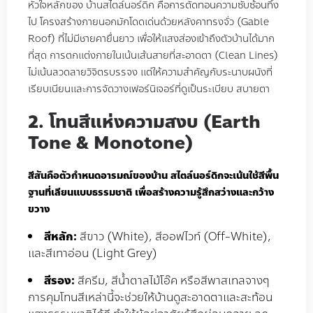
หัวใจหลักของ บ้านสไตล์นอร์ดิก คือการตัดทอนความซับซ้อนทิ้ง
ไป โครงสร้างภายนอกมักโดดเด่นด้วยหลังคาทรงจั่ว (Gable
Roof) ที่ไม่มีชายคายื่นยาว เพื่อให้แสงส่องเข้าถึงตัวบ้านได้มาก
ที่สุด การตกแต่งภายในเน้นเส้นสายที่สะอาดตา (Clean Lines)
ไม่เน้นลวดลายวิจิตรบรรจง แต่ให้ความสำคัญกับระนาบผนังที่
เรียบเนียนและการจัดวางเฟอร์นิเจอร์ที่ดูเป็นระเบียบ สบายตา
2. โทนสีแห่งความสงบ (Earth
Tone & Monotone)
สีสันคือตัวกำหนดอารมณ์ของบ้าน สไตล์นอร์ดิกจะเน้นใช้สีพื้น
ฐานที่เลียนแบบธรรมชาติ เพื่อสร้างความรู้สึกสว่างและกว้าง
ขวาง
สีหลัก:
สีขาว (White), สีออฟไวท์ (Off-White),
และสีเทาอ่อน (Light Grey)
สีรอง:
สีครีม, สีน้ำตาลไม้โอ๊ค หรือสีพาสเทลจางๆ
การคุมโทนสีเหล่านี้จะช่วยให้บ้านดูสะอาดตาและสะท้อน