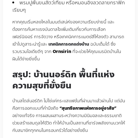
พรมปูพื้นขนสัตว์เทียม หรือหมอนอิงลวดลายกราฟิก
เรียบๆ
หากคุณเริ่มหลงใหลในมนต์เสน่ห์ของความเรียบง่ายนี้ และ
ต้องการค้นหาแรงบันดาลใจเพิ่มเติมเกี่ยวกับการเลือก
เฟอร์นิเจอร์ การจัดวาง หรือเทคนิคการแมตช์สีให้ลงตัว สามารถ
เข้าไปดูสาระน่ารู้และ
เทคนิคการตกแต่งบ้าน
ฉบับเต็มได้ ซึ่ง
รวบรวมไอเดียดีๆ จาก
Ornsirin
ที่จะช่วยให้คุณเนรมิตบ้านใน
ฝันได้ง่ายยิ่งขึ้น
สรุป: บ้านนอร์ดิก พื้นที่แห่ง
ความสุขที่ยั่งยืน
บ้านสไตล์นอร์ดิก ไม่ใช่แค่กระแสแฟชั่นที่ผ่านมาแล้วผ่านไป แต่มัน
คือการออกแบบที่คำนึงถึง
“สุนทรียภาพแห่งการอยู่อาศัย”
อย่างแท้จริง การผสมผสานระหว่างความมินิมอลและธรรมชาติ
ช่วยสร้างสมดุลให้ชีวิต ทำให้บ้านเป็นสถานที่ชาร์จพลังงานบวกให้
กับสมาชิกทุกคนในครอบครัวได้อย่างยั่งยืน