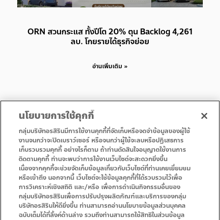
ORN สวนกระแส ทั้งปีโต 20% ตุน Backlog 4,261
ลบ. โกยรายได้ธุรกิจย่อย
อ่านเพิ่มเติม »
นโยบายการใช้คุกกี้
กลุ่มบริษัทอรสิรินมีการใช้งานคุกกี้ที่จัดเก็บหรือจดจำข้อมูลของผู้ใช้
งานจนกว่าจะปิดเบราว์เซอร์ หรือจนกว่าผู้ใช้จะลบหรือปฏิเสธการ
เก็บรวบรวมคุกกี้ อย่างไรก็ตาม ถ้าท่านตัดสินใจอนุญาตใช้งานการ
• หน้าแรก
• โปรโมชั่น
ติดตามคุกกี้ ท่านจะพบว่าการใช้งานเว็บไซต์จะสะดวกยิ่งขึ้น
• บริการ
• ติดต่อเรา
เนื่องจากคุกกี้จะช่วยจัดเก็บข้อมูลเกี่ยวกับเว็บไซต์ที่ท่านเคยเยี่ยมชม
หรือเข้าถึง นอกจากนี้ เว็บไซต์จะใช้ข้อมูลคุกกี้ที่ได้รวบรวมไว้เพื่อ
การวิเคราะห์เชิงสถิติ และ/หรือ เพื่อการดำเนินกิจกรรมอื่นของ
กลุ่มบริษัทอรสิรินเพื่อการปรับปรุงผลิตภัณฑ์และบริการของกลุ่ม
บริษัทอรสิรินให้ดียิ่งขึ้น ท่านสามารถอ่านนโยบายข้อมูลส่วนบุคคล
ฉบับเต็มได้ที่ลิ้งค์ด้านล่าง รวมถึงท่านสามารถใช้สิทธิในส่วนข้อมูล