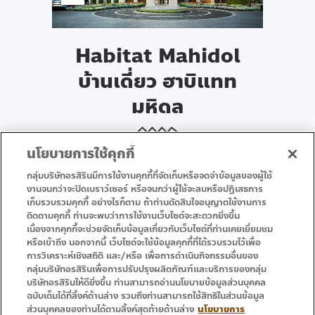
Habitat Mahidol
บ้านเดี่ยว ฮาบิแทท
มหิดล
นโยบายการใช้คุกกี้
กลุ่มบริษัทอรสิรินมีการใช้งานคุกกี้ที่จัดเก็บหรือจดจำข้อมูลของผู้ใช้
งานจนกว่าจะปิดเบราว์เซอร์ หรือจนกว่าผู้ใช้จะลบหรือปฏิเสธการ
• หน้าแรก
• โปรโมชั่น
เก็บรวบรวมคุกกี้ อย่างไรก็ตาม ถ้าท่านตัดสินใจอนุญาตใช้งานการ
ติดตามคุกกี้ ท่านจะพบว่าการใช้งานเว็บไซต์จะสะดวกยิ่งขึ้น
• บริการ
• ติดต่อเรา
เนื่องจากคุกกี้จะช่วยจัดเก็บข้อมูลเกี่ยวกับเว็บไซต์ที่ท่านเคยเยี่ยมชม
หรือเข้าถึง นอกจากนี้ เว็บไซต์จะใช้ข้อมูลคุกกี้ที่ได้รวบรวมไว้เพื่อ
การวิเคราะห์เชิงสถิติ และ/หรือ เพื่อการดำเนินกิจกรรมอื่นของ
กลุ่มบริษัทอรสิรินเพื่อการปรับปรุงผลิตภัณฑ์และบริการของกลุ่ม
บริษัทอรสิรินให้ดียิ่งขึ้น ท่านสามารถอ่านนโยบายข้อมูลส่วนบุคคล
ฉบับเต็มได้ที่ลิ้งค์ด้านล่าง รวมถึงท่านสามารถใช้สิทธิในส่วนข้อมูล
ส่วนบุคคลของท่านได้ตามลิ้งค์สุดท้ายด้านล่าง
นโยบายการ