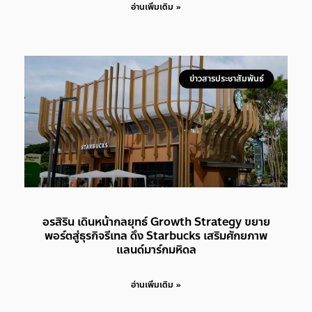
อ่านเพิ่มเติม »
ข่าวสารประชาสัมพันธ์
อรสิริน เดินหน้ากลยุทธ์ Growth Strategy ขยาย
พอร์ตสู่ธุรกิจรีเทล ดึง Starbucks เสริมศักยภาพ
แลนด์มาร์กมหิดล
อ่านเพิ่มเติม »