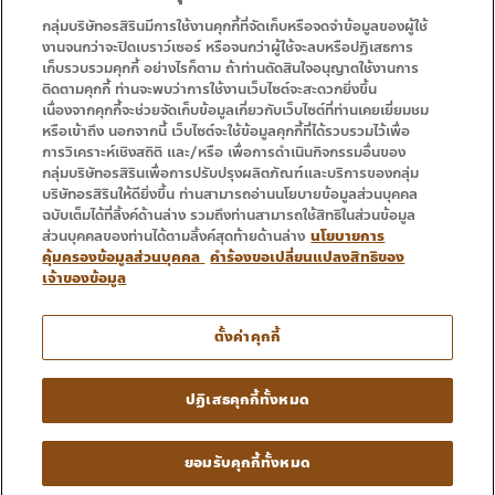
กลุ่มบริษัทอรสิรินมีการใช้งานคุกกี้ที่จัดเก็บหรือจดจำข้อมูลของผู้ใช้
งานจนกว่าจะปิดเบราว์เซอร์ หรือจนกว่าผู้ใช้จะลบหรือปฏิเสธการ
เก็บรวบรวมคุกกี้ อย่างไรก็ตาม ถ้าท่านตัดสินใจอนุญาตใช้งานการ
• 首页
• 促销
ติดตามคุกกี้ ท่านจะพบว่าการใช้งานเว็บไซต์จะสะดวกยิ่งขึ้น
• 服务
• 联系方式
เนื่องจากคุกกี้จะช่วยจัดเก็บข้อมูลเกี่ยวกับเว็บไซต์ที่ท่านเคยเยี่ยมชม
หรือเข้าถึง นอกจากนี้ เว็บไซต์จะใช้ข้อมูลคุกกี้ที่ได้รวบรวมไว้เพื่อ
การวิเคราะห์เชิงสถิติ และ/หรือ เพื่อการดำเนินกิจกรรมอื่นของ
กลุ่มบริษัทอรสิรินเพื่อการปรับปรุงผลิตภัณฑ์และบริการของกลุ่ม
บริษัทอรสิรินให้ดียิ่งขึ้น ท่านสามารถอ่านนโยบายข้อมูลส่วนบุคคล
ฉบับเต็มได้ที่ลิ้งค์ด้านล่าง รวมถึงท่านสามารถใช้สิทธิในส่วนข้อมูล
ส่วนบุคคลของท่านได้ตามลิ้งค์สุดท้ายด้านล่าง
นโยบายการ
คุ้มครองข้อมูลส่วนบุคคล
คำร้องขอเปลี่ยนแปลงสิทธิของ
เจ้าของข้อมูล
电话 : 053 333 666
ตั้งค่าคุกกี้
Copyright © 2016 – 2024 Ornsirin Group โครงการคุณภาพ
ปฏิเสธคุกกี้ทั้งหมด
สำหรับคุณ. All Rights Reserved.
• 条款和条件 • 隐私政策
ยอมรับคุกกี้ทั้งหมด