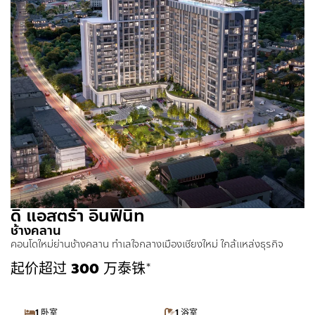
ดิ แอสตร้า อินฟินิท
ช้างคลาน
คอนโดใหม่ย่านช้างคลาน ทำเลใจกลางเมืองเชียงใหม่ ใกล้แหล่งธุรกิจ
起价超过
300
万泰铢*
1 卧室
1 浴室