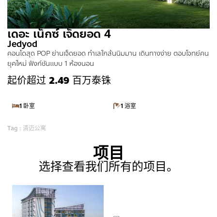
เดอะ เน็กซ์ เจ็ดยอด 4
Jedyod
คอนโดสุด POP ย่านเจ็ดยอด ทำเลใกล้นนิมมาน เดินทางง่าย ตอบโจทย์คน
ยุคใหม่ ฟังก์ชันแบบ 1 ห้องนอน
起价超过
2.49
百万泰铢
1 卧室
1 浴室
Tag : 清迈公寓
项目
选择查看我们所有的项目。