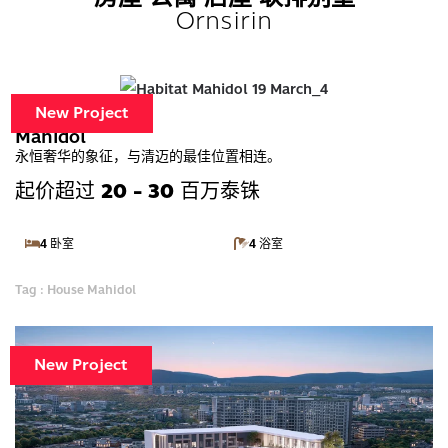
Ornsirin
Habitat
New Project
Mahidol
永恒奢华的象征，与清迈的最佳位置相连。
起价超过
20 - 30
百万泰铢
4 卧室
4 浴室
Tag : House Mahidol
New Project