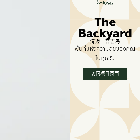
The
Backyard
清迈 - 普吉岛
พื้นที่แห่งความสุขของคุณ
ในทุกวัน
访问项目页面