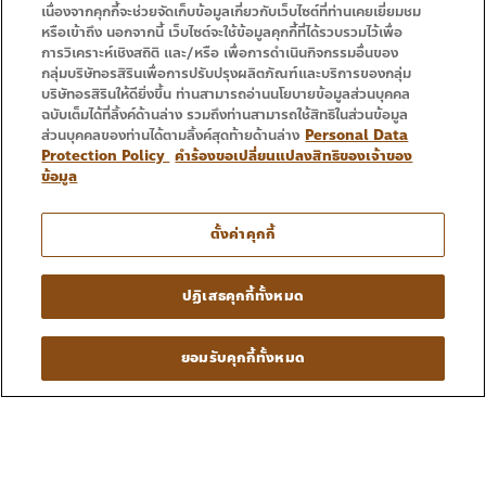
เนื่องจากคุกกี้จะช่วยจัดเก็บข้อมูลเกี่ยวกับเว็บไซต์ที่ท่านเคยเยี่ยมชม
หรือเข้าถึง นอกจากนี้ เว็บไซต์จะใช้ข้อมูลคุกกี้ที่ได้รวบรวมไว้เพื่อ
การวิเคราะห์เชิงสถิติ และ/หรือ เพื่อการดำเนินกิจกรรมอื่นของ
กลุ่มบริษัทอรสิรินเพื่อการปรับปรุงผลิตภัณฑ์และบริการของกลุ่ม
บริษัทอรสิรินให้ดียิ่งขึ้น ท่านสามารถอ่านนโยบายข้อมูลส่วนบุคคล
ฉบับเต็มได้ที่ลิ้งค์ด้านล่าง รวมถึงท่านสามารถใช้สิทธิในส่วนข้อมูล
ส่วนบุคคลของท่านได้ตามลิ้งค์สุดท้ายด้านล่าง
Personal Data
Protection Policy
คำร้องขอเปลี่ยนแปลงสิทธิของเจ้าของ
ข้อมูล
ตั้งค่าคุกกี้
ปฏิเสธคุกกี้ทั้งหมด
ยอมรับคุกกี้ทั้งหมด