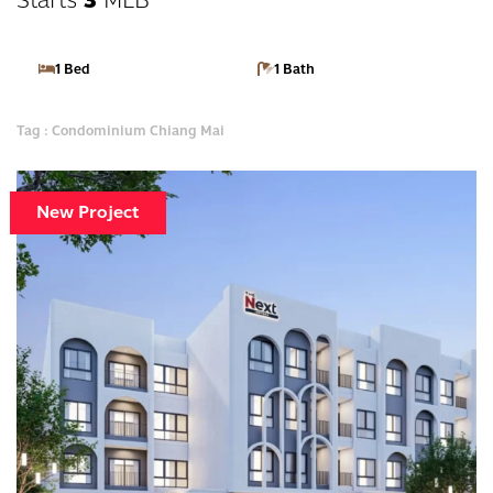
Starts
3
MLB*
1 Bed
1 Bath
Tag : Condominium Chiang Mai
New Project