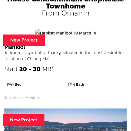
Townhome
From Ornsirin
Habitat
New Project
Mahidol
A timeless symbol of luxury, situated in the most desirable
location of Chiang Mai.
Start
20 - 30
MB*
4 Bed
4 Bath
Tag : House Mahidol
New Project