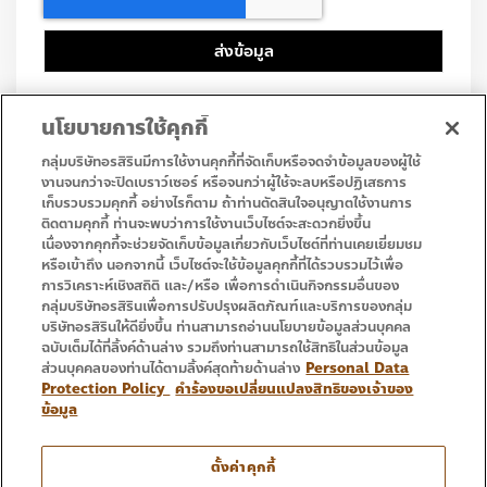
ส่งข้อมูล
นโยบายการใช้คุกกี้
กลุ่มบริษัทอรสิรินมีการใช้งานคุกกี้ที่จัดเก็บหรือจดจำข้อมูลของผู้ใช้
งานจนกว่าจะปิดเบราว์เซอร์ หรือจนกว่าผู้ใช้จะลบหรือปฏิเสธการ
เก็บรวบรวมคุกกี้ อย่างไรก็ตาม ถ้าท่านตัดสินใจอนุญาตใช้งานการ
• Homepage
• Promotion
ติดตามคุกกี้ ท่านจะพบว่าการใช้งานเว็บไซต์จะสะดวกยิ่งขึ้น
• Service
• Contact Us
เนื่องจากคุกกี้จะช่วยจัดเก็บข้อมูลเกี่ยวกับเว็บไซต์ที่ท่านเคยเยี่ยมชม
หรือเข้าถึง นอกจากนี้ เว็บไซต์จะใช้ข้อมูลคุกกี้ที่ได้รวบรวมไว้เพื่อ
การวิเคราะห์เชิงสถิติ และ/หรือ เพื่อการดำเนินกิจกรรมอื่นของ
กลุ่มบริษัทอรสิรินเพื่อการปรับปรุงผลิตภัณฑ์และบริการของกลุ่ม
บริษัทอรสิรินให้ดียิ่งขึ้น ท่านสามารถอ่านนโยบายข้อมูลส่วนบุคคล
ฉบับเต็มได้ที่ลิ้งค์ด้านล่าง รวมถึงท่านสามารถใช้สิทธิในส่วนข้อมูล
ส่วนบุคคลของท่านได้ตามลิ้งค์สุดท้ายด้านล่าง
Personal Data
Protection Policy
คำร้องขอเปลี่ยนแปลงสิทธิของเจ้าของ
ข้อมูล
Tel : 053 333 666
ตั้งค่าคุกกี้