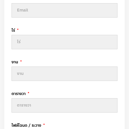
ไร่
งาน
ตารางวา
ไฟล์โฉนด / ระวาง