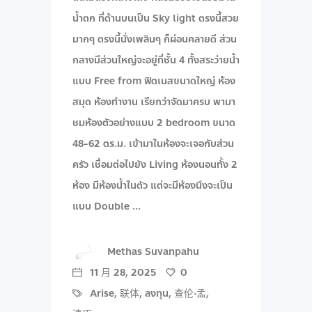
น้ำตก ที่ด้านบนเป็น Sky light ตรงนี้สวย
มากๆ ตรงนี้นั่งเพลินๆ ก็ผ่อนคลายดี ส่วน
กลางมีส่วนใหญ่จะอยู่ที่ชั้น 4 ทั้งสระว่ายน้ำ
แบบ Free from ฟิตเนสขนาดใหญ่ ห้อง
สมุด ห้องทำงาน เรียกว่าจัดมาครบ พามา
ชมห้องตัวอย่างแบบ 2 bedroom ขนาด
48-62 ตร.ม. เข้ามาในห้องจะเจอกับส่วน
ครัว เชื่อมต่อไปยัง Living ห้องนอนทั้ง 2
ห้อง มีห้องน้ำในตัว แต่จะมีห้องนึงจะเป็น
แบบ Double
Methas Suvanpahu
11 月 28, 2025
0
Arise
,
联体
,
ลงทุน
,
查伦·孟
,