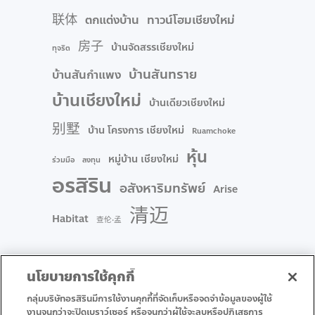
联体
ตกแต่งบ้าน
ทาวน์โฮมเชียงใหม่
房子
บ้านจัดสรรเชียงใหม่
ทุจริต
บ้านสันทราย
บ้านสันกำแพง
บ้านเชียงใหม่
บ้านเดียวเชียงใหม่
别墅
บ้าน โครงการ เชียงใหม่
Ruamchoke
หุ้น
หมู่บ้าน เชียงใหม่
ร่วมมือ
ลงทุน
อรสิริน
อสังหาริมทรัพย์
Arise
清迈
Habitat
查伦·孟
นโยบายการใช้คุกกี้
กลุ่มบริษัทอรสิรินมีการใช้งานคุกกี้ที่จัดเก็บหรือจดจำข้อมูลของผู้ใช้
งานจนกว่าจะปิดเบราว์เซอร์ หรือจนกว่าผู้ใช้จะลบหรือปฏิเสธการ