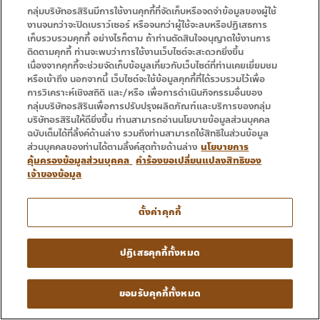
ข่าวสารประชาสัมพันธ์
กลุ่มบริษัทอรสิรินมีการใช้งานคุกกี้ที่จัดเก็บหรือจดจำข้อมูลของผู้ใช้
งานจนกว่าจะปิดเบราว์เซอร์ หรือจนกว่าผู้ใช้จะลบหรือปฏิเสธการ
เก็บรวบรวมคุกกี้ อย่างไรก็ตาม ถ้าท่านตัดสินใจอนุญาตใช้งานการ
ติดตามคุกกี้ ท่านจะพบว่าการใช้งานเว็บไซต์จะสะดวกยิ่งขึ้น
เนื่องจากคุกกี้จะช่วยจัดเก็บข้อมูลเกี่ยวกับเว็บไซต์ที่ท่านเคยเยี่ยมชม
หรือเข้าถึง นอกจากนี้ เว็บไซต์จะใช้ข้อมูลคุกกี้ที่ได้รวบรวมไว้เพื่อ
การวิเคราะห์เชิงสถิติ และ/หรือ เพื่อการดำเนินกิจกรรมอื่นของ
กลุ่มบริษัทอรสิรินเพื่อการปรับปรุงผลิตภัณฑ์และบริการของกลุ่ม
บริษัทอรสิรินให้ดียิ่งขึ้น ท่านสามารถอ่านนโยบายข้อมูลส่วนบุคคล
ฉบับเต็มได้ที่ลิ้งค์ด้านล่าง รวมถึงท่านสามารถใช้สิทธิในส่วนข้อมูล
ORN สวนกระแส ทั้งปีโต 20% ตุน Backlog 4,261
ส่วนบุคคลของท่านได้ตามลิ้งค์สุดท้ายด้านล่าง
นโยบายการ
ลบ. โกยรายได้ธุรกิจย่อย
คุ้มครองข้อมูลส่วนบุคคล
คำร้องขอเปลี่ยนแปลงสิทธิของ
เจ้าของข้อมูล
อ่านเพิ่มเติม »
ตั้งค่าคุกกี้
ปฏิเสธคุกกี้ทั้งหมด
ยอมรับคุกกี้ทั้งหมด