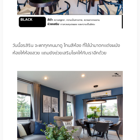
วันนี้อรสิริน จะพาทุกคนมาดู โทนสีห้อง ที่ใช้นำมาตกแต่งผนัง
ห้องให้ห้องสวย แถมยังช่วยเสริมโชคให้กับเราอีกด้วย