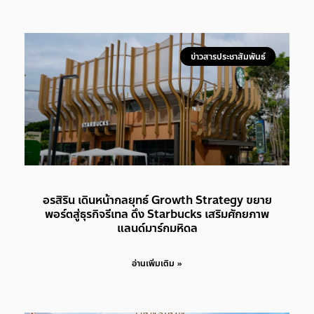
ข่าวสารประชาสัมพันธ์
อรสิริน เดินหน้ากลยุทธ์ Growth Strategy ขยาย
พอร์ตสู่ธุรกิจรีเทล ดึง Starbucks เสริมศักยภาพ
แลนด์มาร์กมหิดล
อ่านเพิ่มเติม »