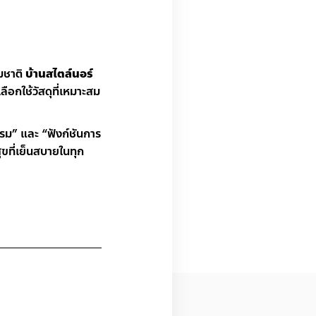
มชาติ
บ้านสไตล์นอร์
ือกใช้วัสดุที่เหมาะสม
รม” และ “ฟังก์ชันการ
สุขที่เย็นสบายในทุก