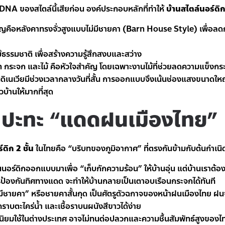
 DNA ของสไตล์นี้เสียก่อน องค์ประกอบหลักที่ทำให้
บ้านสไตล์นอร์ดิ
ญคือหลังคาทรงจั่วสูงแบบไม่มีชายคา (Barn House Style) เพื่อล
้ธรรมชาติ เพื่อสร้างความรู้สึกสงบและสว่าง
ระจก และไม้ คือหัวใจสำคัญ โดยเฉพาะงานไม้ที่ช่วยลดความแข็งกร
ิเนเวียมีช่วงเวลากลางวันที่สั้น การออกแบบจึงเน้นช่องแสงขนาดให
บ้านให้มากที่สุด
ก” ปะทะ “แดดฝนเมืองไทย”
์ดิก 2 ชั้น
ในไทยคือ “บริบทของภูมิอากาศ” ที่ตรงกันข้ามกับต้นกำเนิด
นนอร์ดิกออกแบบมาเพื่อ “เก็บกักความร้อน” ให้บ้านอุ่น แต่บ้านเราต
รป้องกันทิศทางแดด จะทำให้บ้านกลายเป็นเตาอบเรือนกระจกได้ทันที
 “ไม่มีชายคา” หรือชายคาสั้นกุด เป็นศัตรูตัวฉกาจของหน้าฝนเมืองไทย 
คราบตะไคร่น้ำ และเชื้อราบนผนังสีขาวได้ง่าย
่นิยมใช้ในต่างประเทศ อาจไม่ทนต่อปลวกและความชื้นสัมพัทธ์สูงของไทย