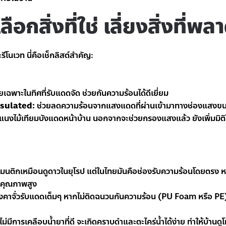
อกสิ่งที่ใช่ เลี่ยงสิ่งที่พล
โนเวท นี่คือเช็กลิสต์สำคัญ:
เฉพาะในทิศที่รับแดดจัด ช่วยกันความร้อนได้ดีเยี่ยม
nsulated:
ช่วยลดความร้อนจากแสงแดดที่ผ่านเข้ามาทางช่องแสงข
แนงไม้เทียมบังแดดหน้าบ้าน นอกจากจะช่วยกรองแสงแล้ว ยังเพิ่มมิติให
แมนติกเหมือนดูดาวในยุโรป แต่ในไทยมันคือช่องรับความร้อนโดยตรง
งคุณภาพสูง
งคาจั่วรับแดดเต็มๆ หากไม่ติดฉนวนกันความร้อน (PU Foam หรือ PE) 
ม่มีการเคลือบน้ำยาที่ดี จะเกิดคราบดำและตะไคร่น้ำได้ง่าย ทำให้บ้านดูโ