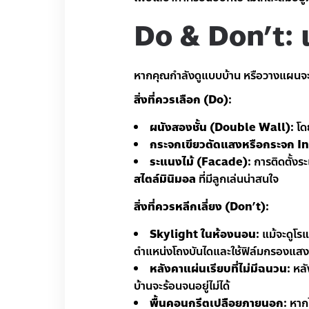
Do & Don’t: เลื
หากคุณกำลังดูแบบบ้าน หรือวางแผนจะรี
สิ่งที่ควรเลือก (Do):
ผนังสองชั้น (Double Wall):
โดย
กระจกเขียวตัดแสงหรือกระจก I
ระแนงไม้ (Facade):
การติดตั้งระ
สไตล์มินิมอล
ที่มีลูกเล่นน่าสนใจ
สิ่งที่ควรหลีกเลี่ยง (Don’t):
Skylight ในห้องนอน:
แม้จะดูโร
ตำแหน่งโถงบันไดและใช้ฟิล์มกรองแส
หลังคาแผ่นเรียบที่ไม่มีฉนวน:
หลั
บ้านจะร้อนจนอยู่ไม่ได้
พื้นคอนกรีตเปลือยภายนอก:
หากไ