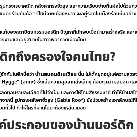
วยรูปทรงเรขาคณิต หลังคาทรงจั่วสูง และความเรียบง่ายที่แฝงไปด้วยค
งขบคิดร่วมกันคือ “ดีไซน์จากเมืองหนาว จะอยู่รอดในเมืองร้อนชื้นอย่า
นแท้ของสถาปัตยกรรมนอร์ดิก ปัญหาที่มักพบเมื่อนำมาสร้างจริง แล
ี่สวยงามและอยู่สบายในสภาพอากาศเมืองไทย
์ดิกถึงครองใจคนไทย?
ู้จักกันในอีกชื่อว่า
บ้านสแกนดิเนเวียน
นั้น ไม่ได้หยุดอยู่แค่ความส
า “Hygge” (ฮุกกะ) ซึ่งเน้นความสุขจากสิ่งเล็กๆ น้อยๆ ความอบอุ่น แ
ลดทอนรายละเอียดที่ไม่จำเป็น และการใช้โทนสีธรรมชาติ ทำให้บ้านสไตล
จากนี้ รูปทรงหลังคาจั่วสูง (Gable Roof) ยังช่วยสร้างเอกลักษณ์ที
่ยมทั่วไป ทำให้ใครที่ผ่านไปมาต้องเหลียวมอง
ค์ประกอบของบ้านนอร์ดิก