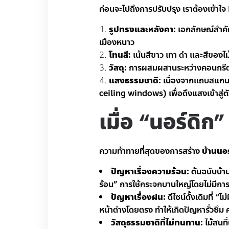
ก่อนจะไปถึงการปรับปรุง เราต้องเข้าใจ
รูปทรงและหลังคา:
เอกลักษณ์สำคั
เมืองหนาว
โทนสี:
เน้นสีขาว เทา ดำ และสีของไม
วัสดุ:
การผสมผสานระหว่างคอนกรีต ก
แสงธรรมชาติ:
เนื่องจากแถบสแกนด
ceiling windows) เพื่อดึงแสงเข้าสู่ตัว
เมื่อ “นอร์ดิ
ความท้าทายที่สุดของการสร้าง
บ้านนอร
ปัญหาเรื่องความร้อน:
ต้นฉบับบ้า
ร้อน” การใช้กระจกบานใหญ่โดยไม่มีกา
ปัญหาเรื่องฝน:
ดีไซน์ดั้งเดิมที่
หน้าต่างโดยตรง ทำให้เกิดปัญหารั่วซึม 
วัสดุธรรมชาติที่ไม่ทนทาน:
ไม้สนที