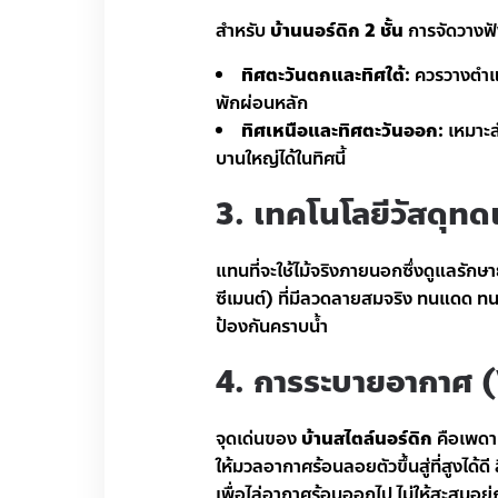
สำหรับ
บ้านนอร์ดิก 2 ชั้น
การจัดวางฟัง
ทิศตะวันตกและทิศใต้:
ควรวางตำแหน่
พักผ่อนหลัก
ทิศเหนือและทิศตะวันออก:
เหมาะส
บานใหญ่ได้ในทิศนี้
3. เทคโนโลยีวัสดุท
แทนที่จะใช้ไม้จริงภายนอกซึ่งดูแลรัก
ซีเมนต์) ที่มีลวดลายสมจริง ทนแดด ทน
ป้องกันคราบน้ำ
4. การระบายอากาศ 
จุดเด่นของ
บ้านสไตล์นอร์ดิก
คือเพดา
ให้มวลอากาศร้อนลอยตัวขึ้นสู่ที่สูงได้ด
เพื่อไล่อากาศร้อนออกไป ไม่ให้สะสมอยู