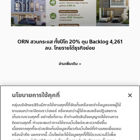
ORN สวนกระแส ทั้งปีโต 20% ตุน Backlog 4,261
ลบ. โกยรายได้ธุรกิจย่อย
อ่านเพิ่มเติม »
นโยบายการใช้คุกกี้
กลุ่มบริษัทอรสิรินมีการใช้งานคุกกี้ที่จัดเก็บหรือจดจำข้อมูลของผู้ใช้
งานจนกว่าจะปิดเบราว์เซอร์ หรือจนกว่าผู้ใช้จะลบหรือปฏิเสธการ
เก็บรวบรวมคุกกี้ อย่างไรก็ตาม ถ้าท่านตัดสินใจอนุญาตใช้งานการ
• 首页
• 促销
ติดตามคุกกี้ ท่านจะพบว่าการใช้งานเว็บไซต์จะสะดวกยิ่งขึ้น
• 服务
• 联系方式
เนื่องจากคุกกี้จะช่วยจัดเก็บข้อมูลเกี่ยวกับเว็บไซต์ที่ท่านเคยเยี่ยมชม
หรือเข้าถึง นอกจากนี้ เว็บไซต์จะใช้ข้อมูลคุกกี้ที่ได้รวบรวมไว้เพื่อ