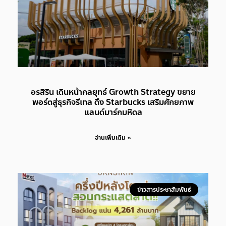
อรสิริน เดินหน้ากลยุทธ์ Growth Strategy ขยาย
พอร์ตสู่ธุรกิจรีเทล ดึง Starbucks เสริมศักยภาพ
แลนด์มาร์กมหิดล
อ่านเพิ่มเติม »
ข่าวสารประชาสัมพันธ์