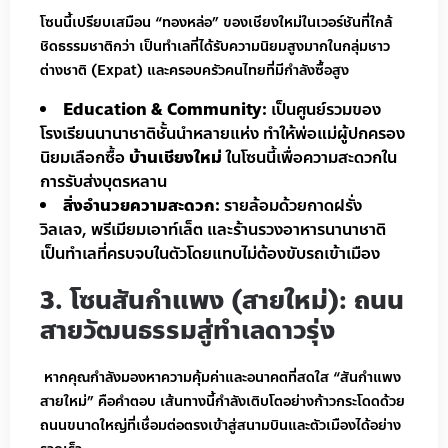
โซนนี้เปรียบเสมือน “ทองหล่อ” ของเชียงใหม่ในเวอร์ชันที่ใกล้
ชิดธรรมชาติกว่า เป็นทำเลที่ได้รับความนิยมสูงมากในกลุ่มชาว
ต่างชาติ (Expat) และครอบครัวคนไทยที่มีกำลังซื้อสูง
Education & Community:
เป็นศูนย์รวมของ
โรงเรียนนานาชาติชั้นนำหลายแห่ง ทำให้พ่อแม่ผู้ปกครอง
นิยมเลือกซื้อ
บ้านเชียงใหม่
ในโซนนี้เพื่อความสะดวกใน
การรับส่งบุตรหลาน
สิ่งอำนวยความสะดวก:
รายล้อมด้วยกาดฝรั่ง
วิลเลจ, พรีเมียมเอาท์เล็ต และร้านรวงอาหารนานาชาติ
เป็นทำเลที่ครบจบในตัวโดยแทบไม่ต้องขับรถเข้าเมือง
3. โซนสันกำแพง (สายใหม่): ถนน
สายวัฒนธรรมสู่ทำเลดาวรุ่ง
หากคุณกำลังมองหาความคุ้มค่าและอนาคตที่สดใส “สันกำแพง
สายใหม่” คือคำตอบ เส้นทางนี้กำลังเติบโตอย่างก้าวกระโดดด้วย
ถนนขนาดใหญ่ที่เชื่อมต่อตรงเข้าสู่สนามบินและตัวเมืองได้อย่าง