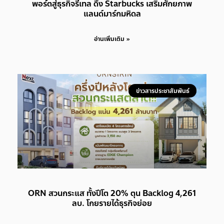
พอร์ตสู่ธุรกิจรีเทล ดึง Starbucks เสริมศักยภาพ
แลนด์มาร์กมหิดล
อ่านเพิ่มเติม »
ข่าวสารประชาสัมพันธ์
ORN สวนกระแส ทั้งปีโต 20% ตุน Backlog 4,261
ลบ. โกยรายได้ธุรกิจย่อย