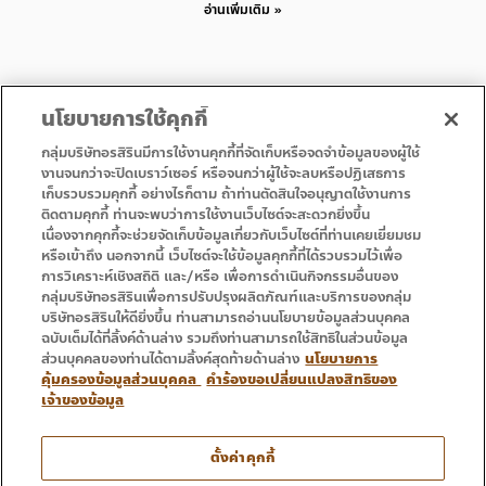
อ่านเพิ่มเติม »
นโยบายการใช้คุกกี้
กลุ่มบริษัทอรสิรินมีการใช้งานคุกกี้ที่จัดเก็บหรือจดจำข้อมูลของผู้ใช้
งานจนกว่าจะปิดเบราว์เซอร์ หรือจนกว่าผู้ใช้จะลบหรือปฏิเสธการ
เก็บรวบรวมคุกกี้ อย่างไรก็ตาม ถ้าท่านตัดสินใจอนุญาตใช้งานการ
• 首页
• 促销
ติดตามคุกกี้ ท่านจะพบว่าการใช้งานเว็บไซต์จะสะดวกยิ่งขึ้น
• 服务
• 联系方式
เนื่องจากคุกกี้จะช่วยจัดเก็บข้อมูลเกี่ยวกับเว็บไซต์ที่ท่านเคยเยี่ยมชม
หรือเข้าถึง นอกจากนี้ เว็บไซต์จะใช้ข้อมูลคุกกี้ที่ได้รวบรวมไว้เพื่อ
การวิเคราะห์เชิงสถิติ และ/หรือ เพื่อการดำเนินกิจกรรมอื่นของ
กลุ่มบริษัทอรสิรินเพื่อการปรับปรุงผลิตภัณฑ์และบริการของกลุ่ม
บริษัทอรสิรินให้ดียิ่งขึ้น ท่านสามารถอ่านนโยบายข้อมูลส่วนบุคคล
ฉบับเต็มได้ที่ลิ้งค์ด้านล่าง รวมถึงท่านสามารถใช้สิทธิในส่วนข้อมูล
ส่วนบุคคลของท่านได้ตามลิ้งค์สุดท้ายด้านล่าง
นโยบายการ
คุ้มครองข้อมูลส่วนบุคคล
คำร้องขอเปลี่ยนแปลงสิทธิของ
เจ้าของข้อมูล
电话 : 053 333 666
ตั้งค่าคุกกี้