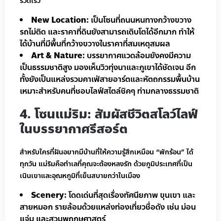
รวดเร็ว
New Location:
เป็นโซนที่ถนนหนทางกว้างขวาง
รถไม่ติด และราคาที่ดินยังสามารถเติบโตได้อีกมาก ทำให้
ได้บ้านที่มีพื้นที่กว้างขวางในราคาที่สมเหตุสมผล
Art & Nature:
บรรยากาศแวดล้อมยังคงมีความ
เป็นธรรมชาติสูง มองเห็นวิวทุ่งนาและภูเขาได้ชัดเจน อีก
ทั้งยังเป็นแหล่งรวมคาเฟ่สายอาร์ตและหัตถกรรมพื้นบ้าน
เหมาะสำหรับคนที่ชอบไลฟ์สไตล์ชิคๆ ท่ามกลางธรรมชาติ
4. โซนแม่ริม: สัมผัสชีวิตสโลว์ไลฟ์
ในบรรยากาศรีสอร์ต
สำหรับใครที่ฝันอยากมีบ้านที่ให้ความรู้สึกเหมือน “พักร้อน” ได้
ทุกวัน แม่ริมคือทำเลที่คุณจะต้องหลงรัก ด้วยภูมิประเทศที่เป็น
เนินเขาและอุณหภูมิที่เย็นสบายกว่าในเมือง
Scenery:
โดดเด่นที่สุดเรื่องทัศนียภาพ ขุนเขา และ
สายหมอก รายล้อมด้วยแหล่งท่องเที่ยวชื่อดัง เช่น ม่อน
แจ่ม และสวนพฤกษศาสตร์