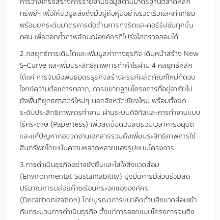
การวางโครงสร้างการรายงานข้อมูลตามมาตรฐานตลาดหลัก
ทรัพย์ฯ เพื่อให้ข้อมูลส่งถึงมือผู้ถือหุ้นอย่างรวดเร็วและเท่าเทียม
พร้อมยกระดับมาตรการต่อต้านการทุจริตและคอร์รัปชันทุกขั้น
ตอน เพื่อตอกย้ำภาพลักษณ์องค์กรที่โปร่งใสตรวจสอบได้
2.
กลยุทธ์การเติบโตและเพิ่มมูลค่าทางธุรกิจ เดินหน้าสร้าง
New
S-Curve
และเพิ่มประสิทธิภาพการทำกำไรผ่าน
4
กลยุทธ์หลัก
ได้แก่ การจับมือพันธมิตรธุรกิจสร้างสรรค์ผลิตภัณฑ์ใหม่ที่ตอบ
โจทย์ความต้องการตลาด
,
การขยายฐานโครงการที่อยู่อาศัยไป
ยังพื้นที่ยุทธศาสตร์ใหม่ๆ นอกจังหวัดเชียงใหม่ พร้อมทั้งยก
ระดับประสิทธิภาพการทำงาน ผ่านระบบดิจิทัลและการทำงานแบบ
ไร้กระดาษ
(Paperless)
เพื่อลดขั้นตอนลดรอบเวลาการอนุมัติ
และแก้ปัญหาคอขวดงานเอกสารรวมถึงเพิ่มประสิทธิภาพการใช้
สินทรัพย์โดยเน้นความหลากหลายของรูปแบบโครงการ
3.
การดำเนินธุรกิจอย่างยั่งยืนและใส่ใจสิ่งแวดล้อม
(Environmental Sustainability)
มุ่งมั่นการมีส่วนร่วมลด
ปริมาณการปล่อยก๊าซเรือนกระจกขององค์กร
(Decarbonization)
โดยบูรณาการแนวคิดด้านสิ่งแวดล้อมเข้า
กับกระบวนการดำเนินธุรกิจ ตั้งแต่การออกแบบโครงการจนถึง