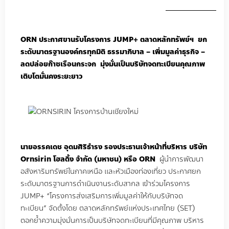
ORN
ประกาศขานรับโครงการ
JUMP+
ตลาดหลักทรัพย์ฯ
ยก
ระดับมาตรฐานองค์กรทุกมิติ
ธรรมาภิบาล
–
เพิ่มมูลค่าธุรกิจ
–
ลดปล่อยก๊าซเรือนกระจก
มุ่งมั่นเป็นบริษัทจดทะเบียนคุณภาพ
เติบโตมั่นคงระยะยาว
นายอรรคเดช
อุดมศิริธำรง
รองประธานเจ้าหน้าที่บริหาร
บริษัท
Ornsirin
โฮลดิ้ง
จํากัด
(
มหาชน
)
หรือ
ORN
ผู้นำการพัฒนา
อสังหาริมทรัพย์ในภาคเหนือ และหัวเมืองท่องเที่ยว ประกาศยก
ระดับมาตรฐานการดำเนินงานระดับสากล เข้าร่วมโครงการ
JUMP+ “
โครงการส่งเสริมการเพิ่มมูลค่าให้กับบริษัทจด
ทะเบียน
”
จัดตั้งโดย ตลาดหลักทรัพย์แห่งประเทศไทย
(SET)
ตอกย้ำความมุ่งมั่นการเป็นบริษัทจดทะเบียนที่มีคุณภาพ บริหาร