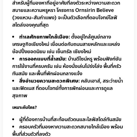
สำหรับผู้ที่มองหาที่อยู่อาศัยที่ลงตัวระหว่างความสะดวก
สบายและความหรูหรา โครงการ Ornsirin Believe
(วงแหวน-สันกำแพง) จะเป็นตัวเลือกที่ตอบโจทย์ไลฟ์
สไตล์ของคุณที่สุด
ทำเลศักยภาพใกล้เมือง:
ตั้งอยู่ใกล้ศูนย์กลาง
เศรษฐกิจเชียงใหม่ เชื่อมต่อกับถนนสายหลักและแหล่ง
ช้อปปิ้งยอดนิยม เช่น เซ็นทรัล เชียงใหม่
การออกแบบที่ล้ำสมัย:
บ้านดีไซน์หรู พร้อมฟังก์ชัน
การใช้งานที่ครบครัน เช่น ห้องนั่งเล่นโปร่งโล่ง พื้นที่ครัว
ทันสมัย และพื้นที่พักผ่อนกลางแจ้ง
สิ่งอำนวยความสะดวกพิเศษ:
คลับเฮาส์, สระว่ายน้ำ
และฟิตเนส ที่ตอบโจทย์ทั้งการพักผ่อนและการดูแล
สุขภาพ
เหมาะกับใคร?
ผู้ที่ต้องการบ้านที่สะท้อนตัวตนและไลฟ์สไตล์ทันสมัย
ครอบครัวที่มองหาความสะดวกสบายใกล้เมือง พร้อม
พื้นที่ส่วนตัวที่ลงตัว