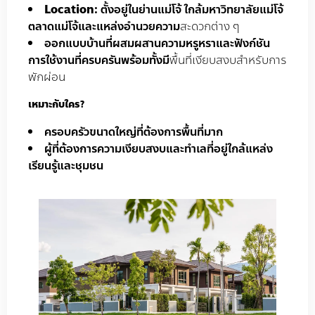
Location
:
ตั้งอยู่ในย่านแม่โจ้ ใกล้มหาวิทยาลัยแม่โจ้
ตลาดแม่โจ้และแหล่งอำนวยความ
สะดวกต่าง ๆ
ออกแบบบ้านที่ผสมผสานความหรูหราและฟังก์ชัน
การใช้งานที่ครบครันพร้อมทั้งมี
พื้นที่เงียบสงบสำหรับการ
พักผ่อน
เหมาะกับใคร?
ครอบครัวขนาดใหญ่ที่ต้องการพื้นที่มาก
ผู้ที่ต้องการความเงียบสงบและทำเลที่อยู่ใกล้แหล่ง
เรียนรู้และชุมชน