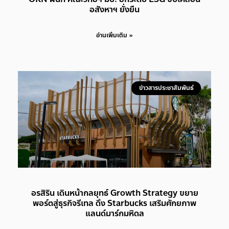
อสังหาฯ ยั่งยืน
อ่านเพิ่มเติม »
ข่าวสารประชาสัมพันธ์
อรสิริน เดินหน้ากลยุทธ์ Growth Strategy ขยาย
พอร์ตสู่ธุรกิจรีเทล ดึง Starbucks เสริมศักยภาพ
แลนด์มาร์กมหิดล