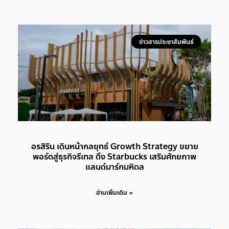
ข่าวสารประชาสัมพันธ์
อรสิริน เดินหน้ากลยุทธ์ Growth Strategy ขยาย
พอร์ตสู่ธุรกิจรีเทล ดึง Starbucks เสริมศักยภาพ
แลนด์มาร์กมหิดล
อ่านเพิ่มเติม »