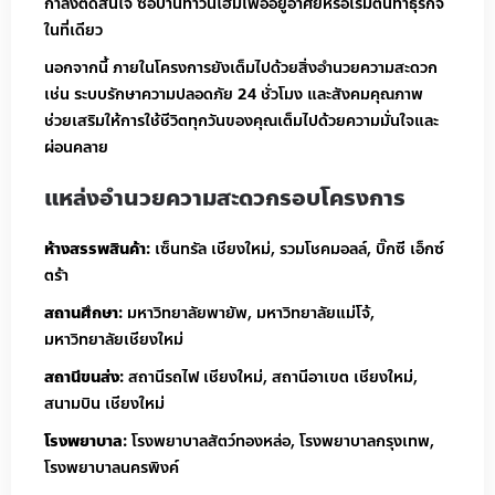
กำลังตัดสินใจ ซื้อบ้านทาวน์โฮมเพื่ออยู่อาศัยหรือเริ่มต้นทำธุรกิจ
ในที่เดียว
นอกจากนี้ ภายในโครงการยังเต็มไปด้วยสิ่งอำนวยความสะดวก
เช่น ระบบรักษาความปลอดภัย 24 ชั่วโมง และสังคมคุณภาพ
ช่วยเสริมให้การใช้ชีวิตทุกวันของคุณเต็มไปด้วยความมั่นใจและ
ผ่อนคลาย
แหล่งอำนวยความสะดวกรอบโครงการ
ห้างสรรพสินค้า:
เซ็นทรัล เชียงใหม่, รวมโชคมอลล์, บิ๊กซี เอ็กซ์
ตร้า
สถานศึกษา:
มหาวิทยาลัยพายัพ, มหาวิทยาลัยแม่โจ้,
มหาวิทยาลัยเชียงใหม่
สถานีขนส่ง:
สถานีรถไฟ เชียงใหม่, สถานีอาเขต เชียงใหม่,
สนามบิน เชียงใหม่
โรงพยาบาล:
โรงพยาบาลสัตว์ทองหล่อ, โรงพยาบาลกรุงเทพ,
โรงพยาบาลนครพิงค์