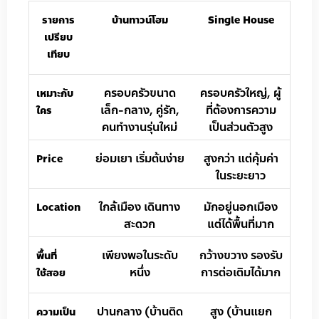
รายการ
บ้านทาวน์โฮม
Single House
เปรียบ
เทียบ
ครอบครัวขนาด
ครอบครัวใหญ่, ผู้
เหมาะกับ
เล็ก-กลาง, คู่รัก,
ที่ต้องการความ
ใคร
คนทำงานรุ่นใหม่
เป็นส่วนตัวสูง
ย่อมเยา เริ่มต้นง่าย
สูงกว่า แต่คุ้มค่า
Price
ในระยะยาว
ใกล้เมือง เดินทาง
มักอยู่นอกเมือง
Location
สะดวก
แต่ได้พื้นที่มาก
เพียงพอในระดับ
กว้างขวาง รองรับ
พื้นที่
หนึ่ง
การต่อเติมได้มาก
ใช้สอย
ปานกลาง (บ้านติด
สูง (บ้านแยก
ความเป็น