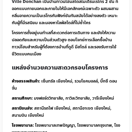
Ville Donchan
เป็นบ้านทาวน์โฮมสไตล์โมเดิร์นเรโทร 2 ชั้น ที่
ออกแบบภายนอกและภายในให้มีเอกลักษณ์เฉพาะตัว ผสมผสาน
กลิ่นอายความเป็นเรโทรกับฟังก์ชันทันสมัยได้อย่างลงตัว เหมาะ
กับผู้ที่มีรสนิยม และมองหาไลฟ์สไตล์ที่ไม่ซ้ำใคร
โครงการตั้งอยู่บนทำเลที่สะดวกต่อการเดินทาง และยังให้ความ
ปลอดภัยและความเป็นส่วนตัวสูง ตอบโจทย์การเลือกซื้อบ้าน
ทาวน์โฮมสำหรับผู้ที่ต้องการบ้านที่ดูดี มีสไตล์ และรองรับการใช้
ชีวิตแบบคนเมือง
แหล่งอำนวยความสะดวกรอบโครงการ
ห้างสรรพสินค้า:
เซ็นทรัล เชียงใหม่, รวมโชคมอลล์, บิ๊กซี ดอน
จั่น
สถานศึกษา:
มงฟอร์ตวิทยาลัย, กาวิละวิทยาลัย, วารีเชียงใหม่
สถานีขนส่ง:
สถานีรถไฟ เชียงใหม่, สถานีอาเขต เชียงใหม่,
สนามบิน เชียงใหม่
โรงพยาบาล:
โรงพยาบาลเทพปัญญา, โรงพยาบาลกรุงเทพ, โรง