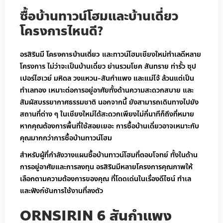
ซื้อบ้านทาวน์โฮมและบ้านเดี่ยว
โครงการไหนดี?
อรสิรินมี
โครงการบ้านเดี่ยว
และทาวน์โฮมเชียงใหม่ทำเลดีหลาย
โครงการ ไม่ว่าจะเป็นบ้านเดี่ยว ย่านรวมโชค สันทราย ท่ารั้ว ซุป
เปอร์ไฮเวย์ มหิดล วงแหวน-สันกำแพง และแม่โจ้ ล้วนแต่เป็น
ทำเลทอง เหมาะต่อการอยู่อาศัยทั้งด้านความสะดวกสบาย และ
สัมผัสบรรยากาศธรรมชาติ นอกจากนี้ ยังสามารถเดินทางไปยัง
สถานที่ต่าง ๆ ในเชียงใหม่ได้สะดวกเพียงไม่กี่นาทีก็ถึงที่หมาย
หากคุณต้องการพื้นที่ใช้สอยเยอะ การซื้อบ้านเดี่ยวอาจเหมาะกับ
คุณมากกว่าการซื้อบ้านทาวน์โฮม
สำหรับผู้ที่กำลังวางแผนซื้อบ้านทาวน์โฮมที่ตอบโจทย์ ทั้งในด้าน
การอยู่อาศัยและการลงทุน อรสิรินมีหลายโครงการคุณภาพให้
เลือกตามความต้องการของคุณ ที่โดดเด่นในเรื่องดีไซน์ ทำเล
และฟังก์ชันการใช้งานที่ลงตัว
ORNSIRIN 6 สันกำแพง