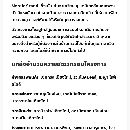
Nordic Scandi ซึ่งเน้นเส้นสายเรียบ ๆ แต่มีเอกลักษณ์เฉพาะ
ตัว มีแรงบันดาลใจจากบ้านของชาวสแกนดิเนเวีย ที่ให้ความรู้สึก
สงบ อบอุ่น และใช้งานได้จริงในทุกตารางเมตร
ตัวโครงการตั้งอยู่ใกล้ศูนย์ราชการเชียงใหม่ เดินทางสะดวก
พร้อมวิวดอยสวย ๆ ที่ช่วยให้คุณใช้ชีวิตใกล้ธรรมชาติ เหมาะ
อย่างยิ่งสำหรับผู้ที่ต้องการซื้อบ้านทาวน์โฮมที่เน้นคุณภาพชีวิต
ความสงบ และสไตล์ที่ต่างจากทาวน์โฮมทั่วไป
แหล่งอำนวยความสะดวกรอบโครงการ
ห้างสรรพสินค้า:
เซ็นทรัล เชียงใหม่, รวมโชคมอลล์, เมญ่า ไลฟ์
สไตล์
สถานศึกษา:
ราชภัฏเชียงใหม่, เทคโนโลยีราชมงคล,
มหาวิทยาลัยเชียงใหม่
สถานีขนส่ง:
สถานีรถไฟ เชียงใหม่, สถานีอาเขต เชียงใหม่,
สนามบิน เชียงใหม่
โรงพยาบาล:
โรงพยาบาลนครพิงค์, โรงพยาบาลกรุงเทพ, โรง