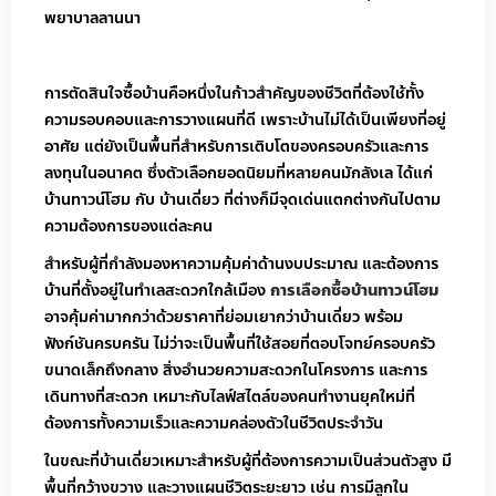
พยาบาลลานนา
การตัดสินใจซื้อบ้านคือหนึ่งในก้าวสำคัญของชีวิตที่ต้องใช้ทั้ง
ความรอบคอบและการวางแผนที่ดี เพราะบ้านไม่ได้เป็นเพียงที่อยู่
อาศัย แต่ยังเป็นพื้นที่สำหรับการเติบโตของครอบครัวและการ
ลงทุนในอนาคต ซึ่งตัวเลือกยอดนิยมที่หลายคนมักลังเล ได้แก่
บ้านทาวน์โฮม กับ บ้านเดี่ยว ที่ต่างก็มีจุดเด่นแตกต่างกันไปตาม
ความต้องการของแต่ละคน
สำหรับผู้ที่กำลังมองหาความคุ้มค่าด้านงบประมาณ และต้องการ
บ้านที่ตั้งอยู่ในทำเลสะดวกใกล้เมือง
การเลือกซื้อบ้านทาวน์โฮม
อาจคุ้มค่ามากกว่าด้วยราคาที่ย่อมเยากว่าบ้านเดี่ยว พร้อม
ฟังก์ชันครบครัน ไม่ว่าจะเป็นพื้นที่ใช้สอยที่ตอบโจทย์ครอบครัว
ขนาดเล็กถึงกลาง สิ่งอำนวยความสะดวกในโครงการ และการ
เดินทางที่สะดวก เหมาะกับไลฟ์สไตล์ของคนทำงานยุคใหม่ที่
ต้องการทั้งความเร็วและความคล่องตัวในชีวิตประจำวัน
ในขณะที่บ้านเดี่ยวเหมาะสำหรับผู้ที่ต้องการความเป็นส่วนตัวสูง มี
พื้นที่กว้างขวาง และวางแผนชีวิตระยะยาว เช่น การมีลูกใน