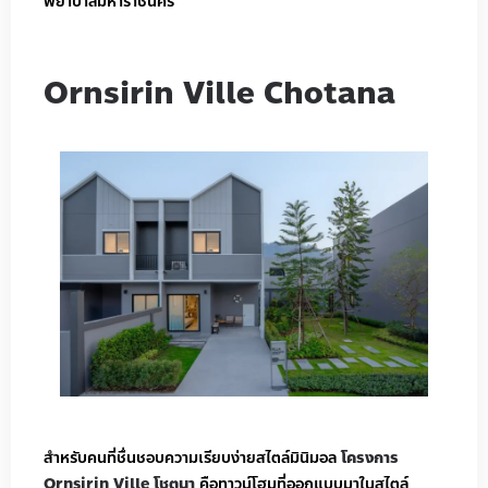
พยาบาลมหาราชนคร
Ornsirin Ville Chotana
สำหรับคนที่ชื่นชอบความเรียบง่ายสไตล์มินิมอล
โครงการ
Ornsirin Ville โชตนา
คือทาวน์โฮมที่ออกแบบมาในสไตล์