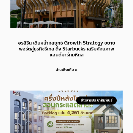
อรสิริน เดินหน้ากลยุทธ์ Growth Strategy ขยาย
พอร์ตสู่ธุรกิจรีเทล ดึง Starbucks เสริมศักยภาพ
แลนด์มาร์กมหิดล
อ่านเพิ่มเติม »
ข่าวสารประชาสัมพันธ์