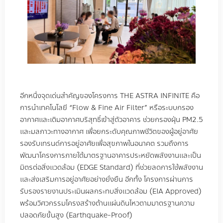
อีกหนึ่งจุดเด่นสำคัญของโครงการ
THE ASTRA INFINITE
คือ
การนำเทคโนโลยี
“Flow & Fine Air Filter”
หรือระบบกรอง
อากาศและเติมอากาศบริสุทธิ์เข้าสู่ตัวอาคาร ช่วยกรองฝุ่น
PM2.5
และมลภาวะทางอากาศ เพื่อยกระดับคุณภาพชีวิตของผู้อยู่อาศัย
รองรับเทรนด์การอยู่อาศัยเพื่อสุขภาพในอนาคต รวมถึงการ
พัฒนาโครงการภายใต้มาตรฐานอาคารประหยัดพลังงานและเป็น
มิตรต่อสิ่งแวดล้อม
(EDGE Standard)
ที่ช่วยลดการใช้พลังงาน
และส่งเสริมการอยู่อาศัยอย่างยั่งยืน อีกทั้ง โครงการผ่านการ
รับรองรายงานประเมินผลกระทบสิ่งแวดล้อม
(EIA Approved)
พร้อมวิศวกรรมโครงสร้างต้านแผ่นดินไหวตามมาตรฐานความ
ปลอดภัยขั้นสูง
(Earthquake-Proof)