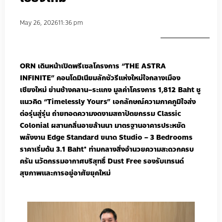
May 26, 2026
11:36 pm
ORN
เดินหน้าเปิดพรีเซลโครงการ
“THE ASTRA
INFINITE”
คอนโดมิเนียมลักชัวรีแห่งใหม่ใจกลางเมือง
เชียงใหม่
ย่านช้างคลาน
–
ระแกง
มูลค่าโครงการ
1,812
Baht
ชู
แนวคิด
“Timelessly Yours”
เอกลักษณ์ความภาคภูมิใจส่ง
ต่อรุ่นสู่รุ่น
ถ่ายทอดความงดงามสถาปัตยกรรม
Classic
Colonial
ผสานกลิ่นอายล้านนา
มาตรฐานอาคารประหยัด
พลังงาน
Edge Standard
ขนาด
Studio – 3 Bedrooms
ราคาเริ่มต้น
3.1
Baht
*
ท่ามกลางสิ่งอำนวยความสะดวกครบ
ครัน
นวัตกรรมอากาศบริสุทธิ์
Dust Free
รองรับเทรนด์
สุขภาพและการอยู่อาศัยยุคใหม่