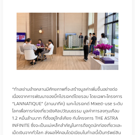
“
ทำเลย่านช้างคลานมีศักยภาพที่จะสร้างมูลค่าเพิ่มขึ้นอย่างต่อ
เนื่องจากการพัฒนาของบิ๊กโปรเจกต์โดยรอบ โดยเฉพาะโครงการ
“LANNATIQUE” (
ลานนาทีค
)
เมกะโปรเจกต์
Mixed-use
ระดับ
โลกเพื่อการท่องเที่ยวเชิงศิลปวัฒนธรรม มูลค่าการลงทุนเกือบ
1.2
หมื่นล้านบาท ที่ตั้งอยู่ใกล้เคียง กับโครงการ
THE ASTRA
INFINITE
ซึ่งจะเป็นแม่เหล็กสำคัญในการดึงดูดนักท่องเที่ยวและ
เม็ดเงินจากทั่วโลก ส่งผลให้คอนโดมิเนียมในทำเลนี้เป็นทรัพย์สิน