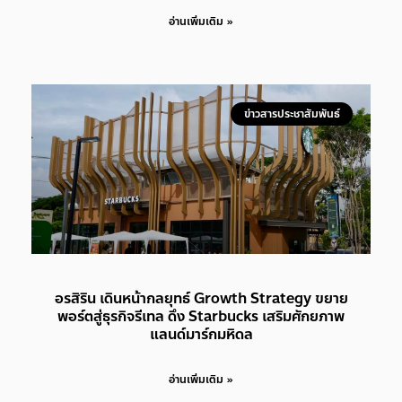
อ่านเพิ่มเติม »
ข่าวสารประชาสัมพันธ์
อรสิริน เดินหน้ากลยุทธ์ Growth Strategy ขยาย
พอร์ตสู่ธุรกิจรีเทล ดึง Starbucks เสริมศักยภาพ
แลนด์มาร์กมหิดล
อ่านเพิ่มเติม »