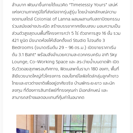
ล้านบาท พัฒนาขึ้นภายใต้แนวคิด
“Timelessly Yours”
เสน่ห์
แห่งความภาคภูมิใจที่ส่งต่อจากรุ่นสู่รุ่น โดยนำเอกลักษณ์ความ
งดงามสไตล์
Colonial of Lanna
ผสมผสานกับสถาปัตยกรรม
ร่วมสมัยอย่างประณีต สร้างบรรยากาศเงียบสงบ มอบความเป็น
ส่วนตัวสูงสุดบนพื้นที่โครงการกว่า
5
ไร่ ตัวอาคารสูง
16
ชั้น รวม
421
ยูนิต มีขนาดห้องให้เลือกตั้งแต่
Studio
ไปจนถึง
3
Bedrooms (
ขนาดเริ่มต้น
29 – 96
ตร
.
ม
.)
เปิดขายราคาเริ่ม
ต้น
3.1
Baht
*
พร้อมสิ่งอำนวยความสะดวกครบครัน อาทิ
Sky
Lounge, Co-Working Space
และ สระว่ายน้ำบนดาดฟ้า เปิด
รับวิวดอยสุเทพรอบทิศทาง
,
ฟิตเนสพาโนรามา
180
องศา
,
พื้นที่
สีเขียวขนาดใหญ่ทั่วโครงการ ตอบโจทย์ไลฟ์สไตล์กลุ่มลูกค้าชาว
ไทยและชาวต่างชาติเพื่ออยู่อาศัยจริง บ้านพักระยะยาว และนัก
ลงทุน ที่ต้องการสินทรัพย์ที่ทรงคุณค่า มีเอกลักษณ์ และ
สามารถสร้างผลตอบแทนที่คุ้มค่าในอนาคต