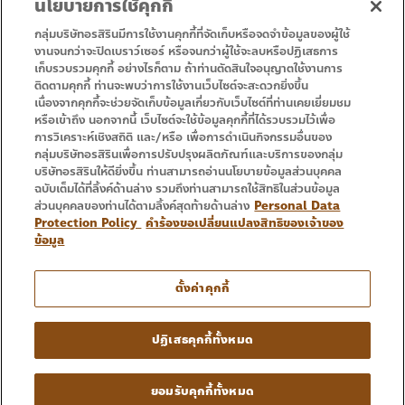
นโยบายการใช้คุกกี้
กลุ่มบริษัทอรสิรินมีการใช้งานคุกกี้ที่จัดเก็บหรือจดจำข้อมูลของผู้ใช้
งานจนกว่าจะปิดเบราว์เซอร์ หรือจนกว่าผู้ใช้จะลบหรือปฏิเสธการ
เก็บรวบรวมคุกกี้ อย่างไรก็ตาม ถ้าท่านตัดสินใจอนุญาตใช้งานการ
• Homepage
• Promotion
ติดตามคุกกี้ ท่านจะพบว่าการใช้งานเว็บไซต์จะสะดวกยิ่งขึ้น
• Service
• Contact Us
เนื่องจากคุกกี้จะช่วยจัดเก็บข้อมูลเกี่ยวกับเว็บไซต์ที่ท่านเคยเยี่ยมชม
หรือเข้าถึง นอกจากนี้ เว็บไซต์จะใช้ข้อมูลคุกกี้ที่ได้รวบรวมไว้เพื่อ
การวิเคราะห์เชิงสถิติ และ/หรือ เพื่อการดำเนินกิจกรรมอื่นของ
กลุ่มบริษัทอรสิรินเพื่อการปรับปรุงผลิตภัณฑ์และบริการของกลุ่ม
บริษัทอรสิรินให้ดียิ่งขึ้น ท่านสามารถอ่านนโยบายข้อมูลส่วนบุคคล
ฉบับเต็มได้ที่ลิ้งค์ด้านล่าง รวมถึงท่านสามารถใช้สิทธิในส่วนข้อมูล
ส่วนบุคคลของท่านได้ตามลิ้งค์สุดท้ายด้านล่าง
Personal Data
Protection Policy
คำร้องขอเปลี่ยนแปลงสิทธิของเจ้าของ
ข้อมูล
Tel : 053 333 666
ตั้งค่าคุกกี้
Copyright © 2016 – 2024 Ornsirin Group Quality
ปฏิเสธคุกกี้ทั้งหมด
Projects For You. All Rights Reserved.
• Terms and Conditions • Privacy Policy
ยอมรับคุกกี้ทั้งหมด