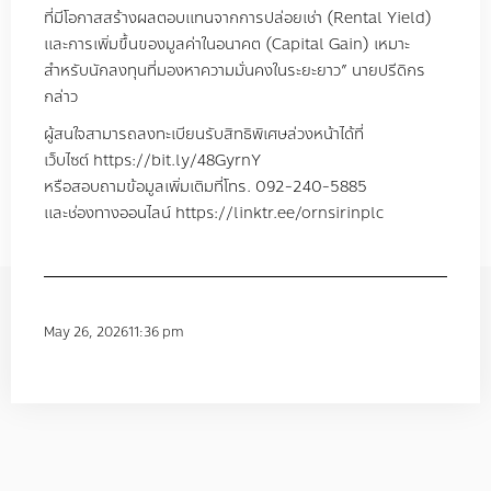
ที่มีโอกาสสร้างผลตอบแทนจากการปล่อยเช่า
(Rental Yield)
และการเพิ่มขึ้นของมูลค่าในอนาคต
(Capital Gain)
เหมาะ
สำหรับนักลงทุนที่มองหาความมั่นคงในระยะยาว
”
นายปรีดิกร
กล่าว
ผู้สนใจสามารถลงทะเบียนรับสิทธิพิเศษล่วงหน้าได้ที่
เว็บไซต์
https://bit.ly/48GyrnY
หรือสอบถามข้อมูลเพิ่มเติมที่โทร
. 092-240-5885
และช่องทางออนไลน์
https://linktr.ee/ornsirinplc
May 26, 2026
11:36 pm