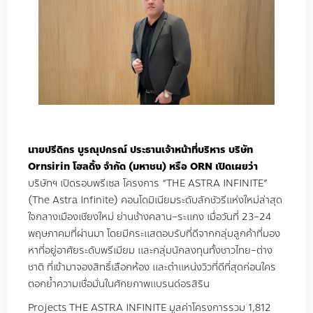
นายปรีดิกร
บูรณุปกรณ์
ประธานเจ้าหน้าที่บริหาร
บริษัท
Ornsirin
โฮลดิ้ง
จํากัด
(
มหาชน
)
หรือ
ORN
เปิดเผยว่า
บริษัทฯ เปิดรอบพรีเซล โครงการ
“THE ASTRA INFINITE”
(
The Astra Infinite
)
คอนโดมิเนียมระดับลักชัวรีแห่งใหม่ล่าสุด
ใจกลางเมืองเชียงใหม่ ย่านช้างคลาน
–
ระแกง เมื่อวันที่
23–24
พฤษภาคมที่ผ่านมา โดยมีกระแสตอบรับที่ดีจากกลุ่มลูกค้าที่มอง
หาที่อยู่อาศัยระดับพรีเมียม และกลุ่มนักลงทุนทั้งชาวไทย
–
ต่าง
ชาติ ที่เข้ามาจองสิทธิ์เลือกห้อง และตำแหน่งวิวที่ดีที่สุดก่อนใคร
ตอกย้ำความเชื่อมั่นในศักยภาพแบรนด์อรสิริน
Projects
THE ASTRA INFINITE
มูลค่าโครงการรวม
1,812