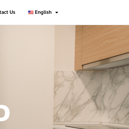
tact Us
English
D