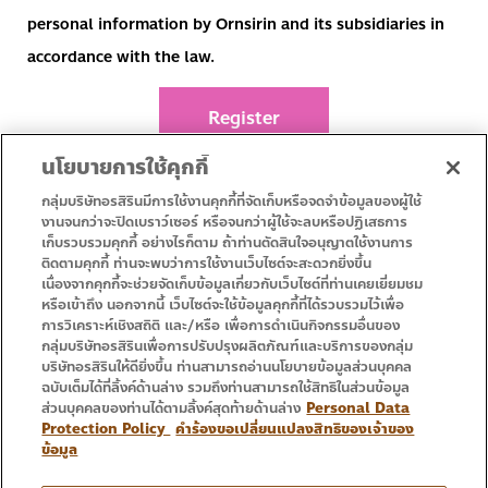
personal information by Ornsirin and its subsidiaries in
accordance with the law.
Register
นโยบายการใช้คุกกี้
กลุ่มบริษัทอรสิรินมีการใช้งานคุกกี้ที่จัดเก็บหรือจดจำข้อมูลของผู้ใช้
งานจนกว่าจะปิดเบราว์เซอร์ หรือจนกว่าผู้ใช้จะลบหรือปฏิเสธการ
เก็บรวบรวมคุกกี้ อย่างไรก็ตาม ถ้าท่านตัดสินใจอนุญาตใช้งานการ
• Homepage
• Promotion
ติดตามคุกกี้ ท่านจะพบว่าการใช้งานเว็บไซต์จะสะดวกยิ่งขึ้น
• Service
• Contact Us
เนื่องจากคุกกี้จะช่วยจัดเก็บข้อมูลเกี่ยวกับเว็บไซต์ที่ท่านเคยเยี่ยมชม
หรือเข้าถึง นอกจากนี้ เว็บไซต์จะใช้ข้อมูลคุกกี้ที่ได้รวบรวมไว้เพื่อ
การวิเคราะห์เชิงสถิติ และ/หรือ เพื่อการดำเนินกิจกรรมอื่นของ
กลุ่มบริษัทอรสิรินเพื่อการปรับปรุงผลิตภัณฑ์และบริการของกลุ่ม
บริษัทอรสิรินให้ดียิ่งขึ้น ท่านสามารถอ่านนโยบายข้อมูลส่วนบุคคล
ฉบับเต็มได้ที่ลิ้งค์ด้านล่าง รวมถึงท่านสามารถใช้สิทธิในส่วนข้อมูล
ส่วนบุคคลของท่านได้ตามลิ้งค์สุดท้ายด้านล่าง
Personal Data
Protection Policy
คำร้องขอเปลี่ยนแปลงสิทธิของเจ้าของ
ข้อมูล