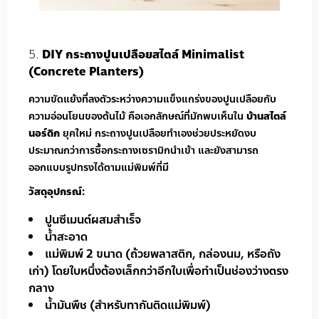
DIY กระถางปูนเปลือยสไตล์ Minimalist
(Concrete Planters)
ความขัดแย้งที่ลงตัวระหว่างความแข็งแกร่งของปูนเปลือยกับ
ความอ่อนโยนของต้นไม้ คือเอกลักษณ์ที่มักพบเห็นใน
บ้านสไตล์
นอร์ดิก
ยุคใหม่ กระถางปูนเปลือยทำเองช่วยประหยัดงบ
ประมาณกว่าการซื้อกระถางเซรามิกนำเข้า และยังสามารถ
ออกแบบรูปทรงได้ตามแม่พิมพ์ที่มี
วัสดุอุปกรณ์:
ปูนซีเมนต์ผสมสำเร็จ
น้ำสะอาด
แม่พิมพ์ 2 ขนาด (ถ้วยพลาสติก, กล่องนม, หรือถัง
เก่า) โดยใบหนึ่งต้องเล็กกว่าอีกใบเพื่อทำเป็นช่องว่างตรง
กลาง
น้ำมันพืช (สำหรับทากันติดแม่พิมพ์)