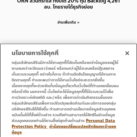
ORN สวนกระแส ทั้งปีโต 20% ตุน Backlog 4,261
ลบ. โกยรายได้ธุรกิจย่อย
อ่านเพิ่มเติม »
นโยบายการใช้คุกกี้
กลุ่มบริษัทอรสิรินมีการใช้งานคุกกี้ที่จัดเก็บหรือจดจำข้อมูลของผู้ใช้
งานจนกว่าจะปิดเบราว์เซอร์ หรือจนกว่าผู้ใช้จะลบหรือปฏิเสธการ
เก็บรวบรวมคุกกี้ อย่างไรก็ตาม ถ้าท่านตัดสินใจอนุญาตใช้งานการ
• Homepage
• Promotion
ติดตามคุกกี้ ท่านจะพบว่าการใช้งานเว็บไซต์จะสะดวกยิ่งขึ้น
• Service
• Contact Us
เนื่องจากคุกกี้จะช่วยจัดเก็บข้อมูลเกี่ยวกับเว็บไซต์ที่ท่านเคยเยี่ยมชม
หรือเข้าถึง นอกจากนี้ เว็บไซต์จะใช้ข้อมูลคุกกี้ที่ได้รวบรวมไว้เพื่อ
การวิเคราะห์เชิงสถิติ และ/หรือ เพื่อการดำเนินกิจกรรมอื่นของ
กลุ่มบริษัทอรสิรินเพื่อการปรับปรุงผลิตภัณฑ์และบริการของกลุ่ม
บริษัทอรสิรินให้ดียิ่งขึ้น ท่านสามารถอ่านนโยบายข้อมูลส่วนบุคคล
ฉบับเต็มได้ที่ลิ้งค์ด้านล่าง รวมถึงท่านสามารถใช้สิทธิในส่วนข้อมูล
ส่วนบุคคลของท่านได้ตามลิ้งค์สุดท้ายด้านล่าง
Personal Data
Protection Policy
คำร้องขอเปลี่ยนแปลงสิทธิของเจ้าของ
ข้อมูล