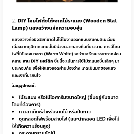
DIY โคมไฟตั้งโต๊ะจากไม้ระแนง (Wooden Slat
Lamp) แสงสว่างแห่งความอบอุ่น
แสงสว่างคือปัจจัยที่ขาดไม่ได้ในงานออกแบบสแกนดิเนเวียน
เนื่องจากภูมิภาคแถบนั้นมีช่วงเวลากลางคืนที่ยาวนาน การมีโคม
ไฟที่ให้แสงนวลตา (Warm White) จะช่วยสร้างบรรยากาศผ่อน
คลาย
งาน DIY นอร์ดิก
ชิ้นนี้จะเน้นการใช้ไม้ระแนงชิ้นเล็กๆ มา
ประกอบกัน เพื่อให้แสงลอดผ่านช่องว่าง เกิดเป็นมิติของแสง
และเงาที่น่าสนใจ
วัสดุอุปกรณ์:
ไม้ระแนง หรือไม้ไอศกรีมขนาดใหญ่ (ขึ้นอยู่กับขนาด
โคมที่ต้องการ)
กาวลาเท็กซ์สำหรับงานไม้ หรือปืนกาว
ชุดหลอดไฟพร้อมสายไฟ (แนะนำหลอด LED เพื่อไม่
ให้เกิดความร้อนสูง)
กระดาษทรายขัดไม้