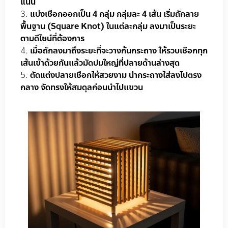
แน่น
แบ่งเชือกออกเป็น 4 กลุ่ม กลุ่มละ 4 เส้น เริ่มถักลาย
พื้นฐาน (Square Knot) ในแต่ละกลุ่ม ลงมาเป็นระยะ
ตามดีไซน์ที่ต้องการ
เมื่อถักลงมาถึงระยะที่จะวางก้นกระถาง ให้รวบเชือกทุก
เส้นเข้าด้วยกันแล้วมัดปมใหญ่ที่ปลายด้านล่างสุด
ตัดแต่งปลายเชือกให้สวยงาม นำกระถางใส่ลงไปตรง
กลาง จัดทรงให้สมดุลก่อนนำไปแขวน