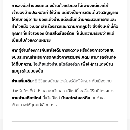
การลงมือทำของตกแต่งบ้านด้วยตัวเอง ไม่เพียงแต่ช่วยให้
เจ้าของบ้านประหยัดค่าใช้จ่าย แต่ยังเป็นการเติมเต็มจิตวิญญาณ
ให้กับที่อยู่อาศัย ของแต่งบ้านแต่ละชิ้นที่ผ่านกระบวนการคิดและ
ทำด้วยมือ จะบอกเล่าเรื่องราวและความภาคภูมิใจ ซึ่งสิ่งเหล่านี้คือ
คุณค่าที่แท้จริงของ
บ้านสไตล์นอร์ดิก
ที่เน้นความเรียบง่ายแต่
เปี่ยมไปด้วยความหมาย
หากผู้อ่านต้องการค้นหาไอเดียการจัดวาง หรือต้องการวางแผน
งบประมาณสำหรับการตกแต่งภาพรวมเพิ่มเติม สามารถอ่านต่อ
ได้ที่บทความ
ไอเดียแต่งบ้านสไตล์นอร์ดิก
เพื่อให้การแต่งบ้าน
สมบูรณ์แบบยิ่งขึ้น
อ่านเพิ่มเติม:
8 วิธีแต่งบ้านสไตล์นอร์ดิกให้เหมาะกับเมืองไทย
สำหรับใครที่กำลังมองหาบ้านสวยดีไซน์นี้ ออริ้นสิรินมีโครงการ
ขายบ้านเชียงใหม่
ที่เน้นดีไซน์
บ้านสไตล์นอร์ดิก
บนทำเล
ศักยภาพให้คุณได้เลือกสรร