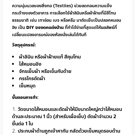
ความนุ่มนวลของสิ่งทอ (Textiles) ช่วยลดทอนความแข็ง
กระด้างของตัวอาคาร การเลือกใช้ผ้าลินินหรือผ้าฝ้ายที่มีสีโทน
ธรรมชาติ เช่น เทาอ่อน เบจ หรือครีม มาตัดเย็บเป็นปลอกหมอน
อิง เป็น
DIY ของตกแต่งบ้าน
ที่ทำได้ง่ายที่สุดแต่ให้ผลลัพธ์ที่
เปลี่ยนแปลงอารมณ์ของห้องนั่งเล่นได้ทันที
วัสดุอุปกรณ์:
ผ้าลินิน หรือผ้าฝ้ายแท้ สีคุมโทน
ไส้หมอนอิง
จักรเย็บผ้า หรือเข็มกับด้าย
กรรไกรตัดผ้า
เข็มหมุด
ขั้นตอนการทำ:
วัดขนาดไส้หมอนและตัดผ้าให้มีขนาดใหญ่กว่าไส้หมอน
ด้านละประมาณ 1 นิ้ว (สำหรับเผื่อเย็บ) ตัดผ้าจำนวน 2
ชิ้นต่อ 1 ใบ
ประกบผ้าด้านถูกเข้าหากัน กลัดด้วยเข็มหมุดรอบด้าน