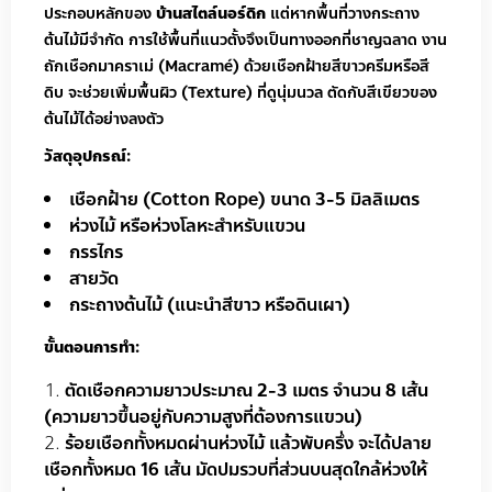
ประกอบหลักของ
บ้านสไตล์นอร์ดิก
แต่หากพื้นที่วางกระถาง
ต้นไม้มีจำกัด การใช้พื้นที่แนวตั้งจึงเป็นทางออกที่ชาญฉลาด งาน
ถักเชือกมาคราเม่ (Macramé) ด้วยเชือกฝ้ายสีขาวครีมหรือสี
ดิบ จะช่วยเพิ่มพื้นผิว (Texture) ที่ดูนุ่มนวล ตัดกับสีเขียวของ
ต้นไม้ได้อย่างลงตัว
วัสดุอุปกรณ์:
เชือกฝ้าย (Cotton Rope) ขนาด 3-5 มิลลิเมตร
ห่วงไม้ หรือห่วงโลหะสำหรับแขวน
กรรไกร
สายวัด
กระถางต้นไม้ (แนะนำสีขาว หรือดินเผา)
ขั้นตอนการทำ:
ตัดเชือกความยาวประมาณ 2-3 เมตร จำนวน 8 เส้น
(ความยาวขึ้นอยู่กับความสูงที่ต้องการแขวน)
ร้อยเชือกทั้งหมดผ่านห่วงไม้ แล้วพับครึ่ง จะได้ปลาย
เชือกทั้งหมด 16 เส้น มัดปมรวบที่ส่วนบนสุดใกล้ห่วงให้