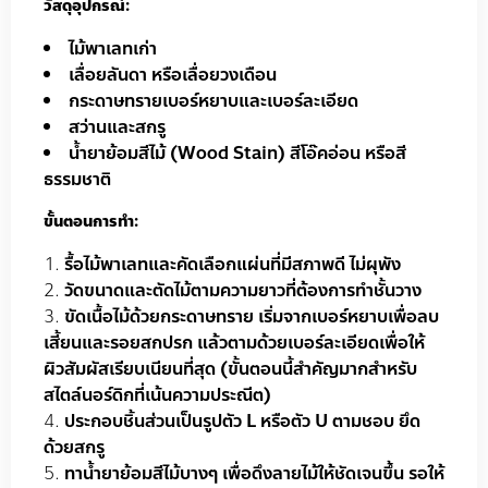
วัสดุอุปกรณ์:
ไม้พาเลทเก่า
เลื่อยลันดา หรือเลื่อยวงเดือน
กระดาษทรายเบอร์หยาบและเบอร์ละเอียด
สว่านและสกรู
น้ำยาย้อมสีไม้ (Wood Stain) สีโอ๊คอ่อน หรือสี
ธรรมชาติ
ขั้นตอนการทำ:
รื้อไม้พาเลทและคัดเลือกแผ่นที่มีสภาพดี ไม่ผุพัง
วัดขนาดและตัดไม้ตามความยาวที่ต้องการทำชั้นวาง
ขัดเนื้อไม้ด้วยกระดาษทราย เริ่มจากเบอร์หยาบเพื่อลบ
เสี้ยนและรอยสกปรก แล้วตามด้วยเบอร์ละเอียดเพื่อให้
ผิวสัมผัสเรียบเนียนที่สุด (ขั้นตอนนี้สำคัญมากสำหรับ
สไตล์นอร์ดิกที่เน้นความประณีต)
ประกอบชิ้นส่วนเป็นรูปตัว L หรือตัว U ตามชอบ ยึด
ด้วยสกรู
ทาน้ำยาย้อมสีไม้บางๆ เพื่อดึงลายไม้ให้ชัดเจนขึ้น รอให้