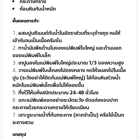
กระดาษทราย
ก้อนหินทับน้ำหนัก
ขั้นตอนการทำ:
ผสมปูนซีเมนต์กับน้ำในอัตราส่วนที่ระบุข้างถุง คนให้
เข้ากันจนเป็นเนื้อครีมข้น
ทาน้ำมันพืชด้านในของแม่พิมพ์ใบใหญ่ และด้านนอก
ของแม่พิมพ์ใบเล็ก
เทปูนลงในแม่พิมพ์ใบใหญ่ประมาณ 1/3 ของความสูง
วางแม่พิมพ์ใบเล็กลงไปตรงกลาง กดให้จมลงไปในเนื้อ
ปูน (ระวังอย่าให้ติดก้นแม่พิมพ์ใหญ่) ใส่ก้อนหินถ่วงน้ำ
หนักในแม่พิมพ์เล็กเพื่อไม่ให้ลอยขึ้น
ทิ้งไว้ให้แห้งสนิทประมาณ 24-48 ชั่วโมง
แกะแม่พิมพ์ออกอย่างระมัดระวัง ขัดแต่งขอบปาก
กระถางด้วยกระดาษทรายให้เรียบเนียน
เจาะรูระบายน้ำที่ก้นกระถาง (หากจำเป็น) หรือใช้เป็นก
ระถางสวม
บทสรุป